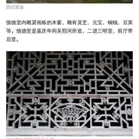
西式屋顶
慎德堂内雕梁画栋的木窗，雕有灵芝、元宝、铜钱、豆荚
等。慎德堂是嘉庆年间吴熙河所造，二进三明堂，前厅带
后堂。