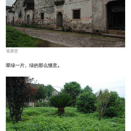
省身堂
翠绿一片，绿的那么惬意。