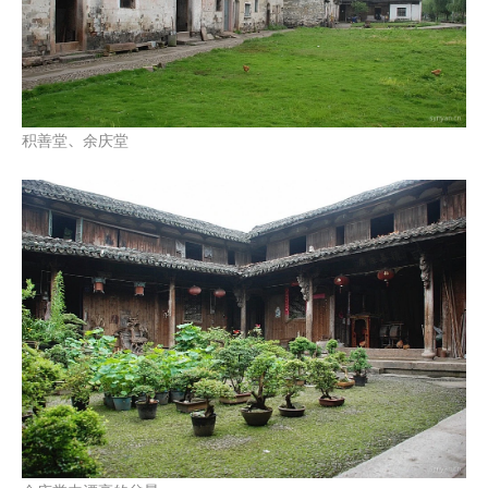
积善堂、余庆堂