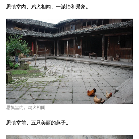
思慎堂内，鸡犬相闻，一派怡和景象。
思慎堂内，鸡犬相闻
思慎堂前，五只美丽的燕子。