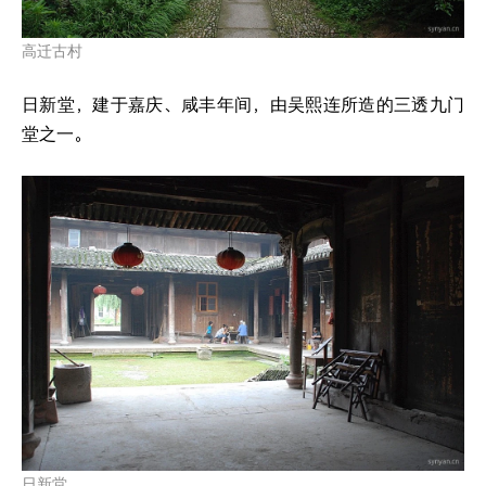
高迁古村
日新堂，建于嘉庆、咸丰年间，由吴熙连所造的三透九门
堂之一。
日新堂