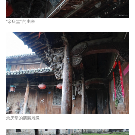
“余庆堂”
的由来
余庆堂的麒麟雕像