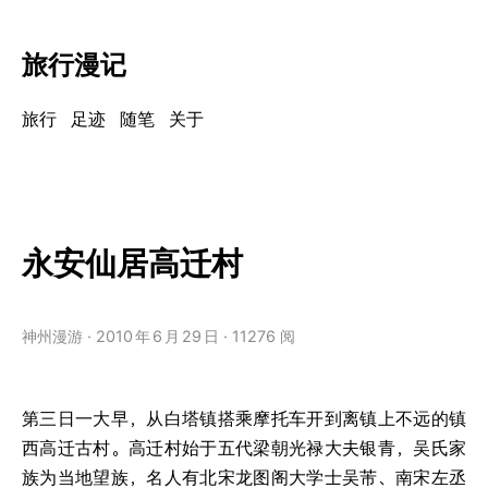
旅行漫记
旅行
足迹
随笔
关于
永安仙居高迁村
神州漫游
2010
年
6
月
29
日
11276 阅
第三日一大早，从白塔镇搭乘摩托车开到离镇上不远的镇
西高迁古村。高迁村始于五代梁朝光禄大夫银青，吴氏家
族为当地望族，名人有北宋龙图阁大学士吴芾、南宋左丞