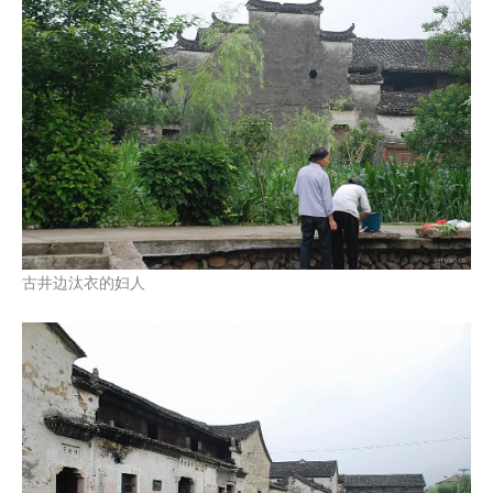
古井边汰衣的妇人