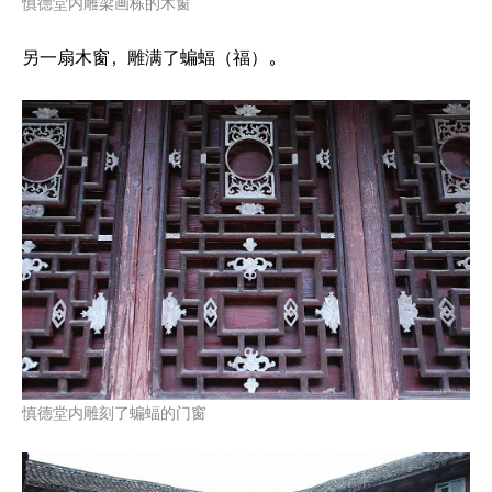
慎德堂内雕梁画栋的木窗
另一扇木窗，雕满了蝙蝠（福）。
慎德堂内雕刻了蝙蝠的门窗