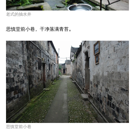
老式的抽水井
思慎堂前小巷，干净落满青苔。
思慎堂前小巷