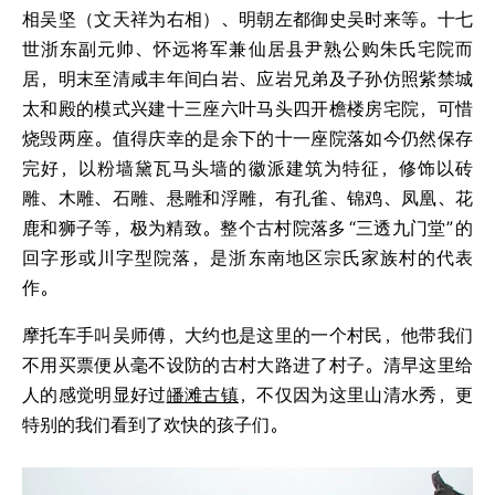
相吴坚（文天祥为右相）、明朝左都御史吴时来等。十七
世浙东副元帅、怀远将军兼仙居县尹熟公购朱氏宅院而
居，明末至清咸丰年间白岩、应岩兄弟及子孙仿照紫禁城
太和殿的模式兴建十三座六叶马头四开檐楼房宅院，可惜
烧毁两座。值得庆幸的是余下的十一座院落如今仍然保存
完好，以粉墙黛瓦马头墙的徽派建筑为特征，修饰以砖
雕、木雕、石雕、悬雕和浮雕，有孔雀、锦鸡、凤凰、花
鹿和狮子等，极为精致。整个古村院落多
“三透九门堂”
的
回字形或川字型院落，是浙东南地区宗氏家族村的代表
作。
摩托车手叫吴师傅，大约也是这里的一个村民，他带我们
不用买票便从毫不设防的古村大路进了村子。清早这里给
人的感觉明显好过
皤滩古镇
，不仅因为这里山清水秀，更
特别的我们看到了欢快的孩子们。