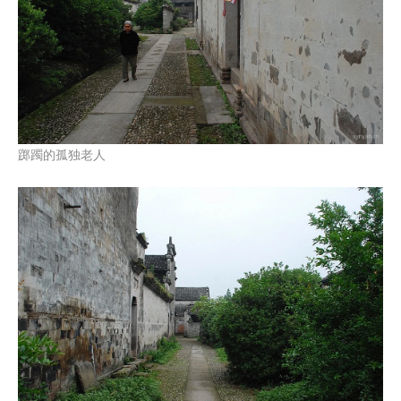
踯躅的孤独老人