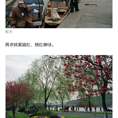
船夫
两岸姹紫嫣红，桃红柳绿。