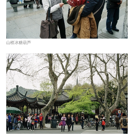
山楂冰糖葫芦