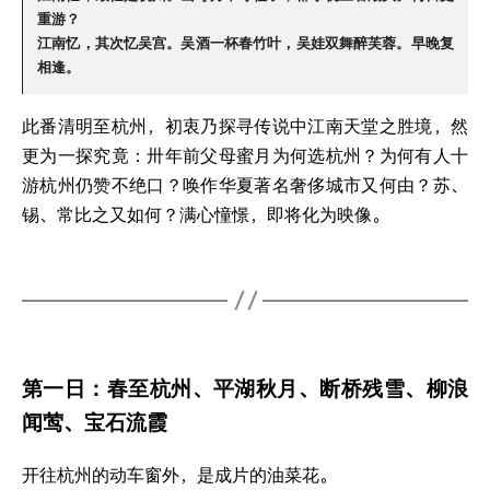
重游？
江南忆，其次忆吴宫。吴酒一杯春竹叶，吴娃双舞醉芙蓉。早晚复
相逢。
此番清明至杭州，初衷乃探寻传说中江南天堂之胜境，然
更为一探究竟：卅年前父母蜜月为何选杭州？为何有人十
游杭州仍赞不绝口？唤作华夏著名奢侈城市又何由？苏、
锡、常比之又如何？满心憧憬，即将化为映像。
第一日：春至杭州、平湖秋月、断桥残雪、柳浪
闻莺、宝石流霞
开往杭州的动车窗外，是成片的油菜花。