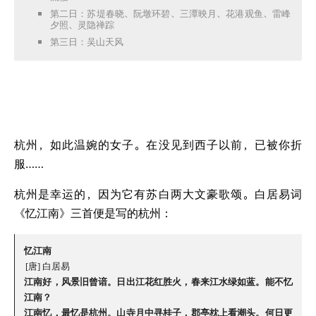
第二日：苏堤春晓、阮墩环碧、三潭映月、花港观鱼、雷峰
夕照、灵隐禅踪
第三日：吴山天风
杭州，如此温婉的女子。在没见到西子以前，已被你折
服……
杭州是幸运的，因为它有苏白两大文豪歌颂。白居易词
《忆江南》三首便是写的杭州：
忆江南
[唐] 白居易
江南好，风景旧曾谙。日出江花红胜火，春来江水绿如蓝。能不忆
江南？
江南忆，最忆是杭州。山寺月中寻桂子，郡亭枕上看潮头。何日更