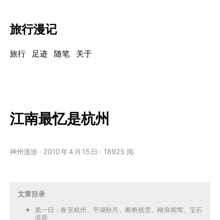
旅行漫记
旅行
足迹
随笔
关于
江南最忆是杭州
神州漫游
2010
年
4
月
15
日
18925 阅
文章目录
第一日：春至杭州、平湖秋月、断桥残雪、柳浪闻莺、宝石
流霞