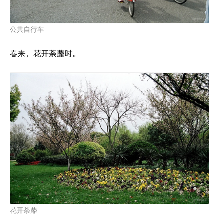
公共自行车
春来，花开荼蘼时。
花开荼蘼