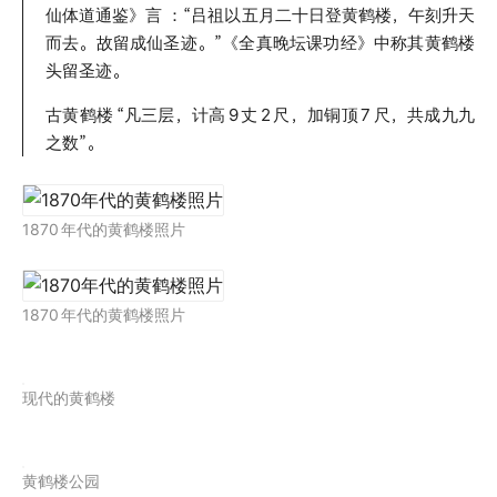
仙体道通鉴》言 ：“吕祖以五月二十日登黄鹤楼，午刻升天
而去。故留成仙圣迹。”《全真晚坛课功经》中称其黄鹤楼
头留圣迹。
古黄鹤楼
“凡三层，计高
9
丈
2
尺，加铜顶
7
尺，共成九九
之数”。
1870
年代的黄鹤楼照片
1870
年代的黄鹤楼照片
现代的黄鹤楼
黄鹤楼公园