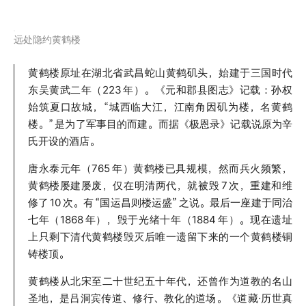
远处隐约黄鹤楼
黄鹤楼原址在湖北省武昌蛇山黄鹤矶头，始建于三国时代
东吴黄武二年（223
年）。《元和郡县图志》记载：孙权
始筑夏口故城，“城西临大江，江南角因矶为楼，名黄鹤
楼。”
是为了军事目的而建。而据《极恩录》记载说原为辛
氏开设的酒店。
唐永泰元年（765
年）黄鹤楼已具规模，然而兵火频繁，
黄鹤楼屡建屡废，仅在明清两代，就被毁
7
次，重建和维
修了
10
次。有
“国运昌则楼运盛”
之说。最后一座建于同治
七年（1868
年），毁于光绪十年（1884
年）。现在遗址
上只剩下清代黄鹤楼毁灭后唯一遗留下来的一个黄鹤楼铜
铸楼顶。
黄鹤楼从北宋至二十世纪五十年代，还曾作为道教的名山
圣地，是吕洞宾传道、修行、教化的道场。《道藏·历世真