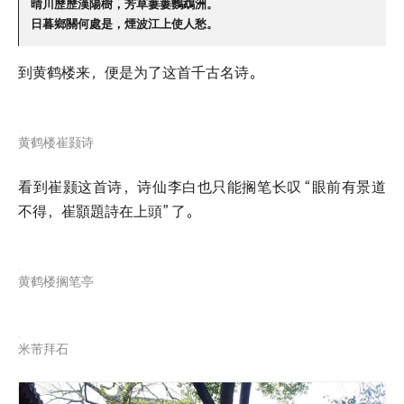
晴川歷歷漢陽樹，芳草萋萋鸚鵡洲。
日暮鄉關何處是，煙波江上使人愁。
到黄鹤楼来，便是为了这首千古名诗。
黄鹤楼崔颢诗
看到崔颢这首诗，诗仙李白也只能搁笔长叹
“眼前有景道
不得，崔顥題詩在上頭”
了。
黄鹤楼搁笔亭
米芾拜石