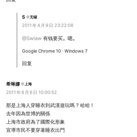
S
无锡
2011
年
4
月
9
日 23:22:08
@Swlaw
有钱要买。嗯。
Google Chrome 10 · Windows 7
回复
希琳娜
上海
2011
年
6
月
6
日 10:00:52
那是上海人穿睡衣到武漢遊玩嗎 ? 哈哈 !
去年因為世博的關係
上海市政府為了國際化形象
宣導市民不要穿著睡衣出門