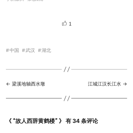
1
#
中国
#
武汉
#
湖北
← 梁溪地轴西水墩
江城江汉长江水 →
《 “故人西辞黄鹤楼” 》 有 34 条评论