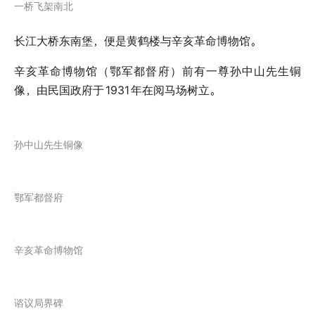
一桥飞架南北
长江大桥东南堡，便是黄鹤楼与辛亥革命博物馆。
辛亥革命博物馆（鄂军都督府）前有一尊孙中山先生铜
像，由民国政府于
1931
年在阅马场树立。
孙中山先生铜像
鄂军都督府
辛亥革命博物馆
谘议局界碑