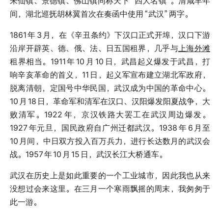
朱仙镇、景德镇、佛山镇同称天下
“四大名镇”。清咸丰年
间，湖北巡抚胡林翼首次在奏函中使用
“武汉”
两字。
1861
年
3
月，在《辛丑条约》下汉口正式开埠，汉口下游
沿岸开辟英、德、俄、法、日五国租界，几乎与
上海
外滩
租界相当。1911
年
10
月
10
日，武昌起义爆发于武昌，打
响辛亥革命的首义，11
日，起义军宣布建立湖北军政府，
脱离清朝，定国号中华民国，武汉成为中国的革命中心。
10
月
18
日，革命军和清军在汉口、汉阳爆发阳夏战争，大
败清军。1922
年，京汉铁路大罢工在武汉周边爆发。
1927
年元旦，国民政府自广州迁都武汉。1938
年
6
月至
10
月间，中日双方投入百万兵力，进行长达数月的武汉会
战。1957
年
10
月
15
日，武汉长江大桥通车。
武汉在历史上是如此重要的一个工业城市，因此我也从来
没想过会来这里。在三月一个寒雨飘摇的周末，我匆匆于
此一游。