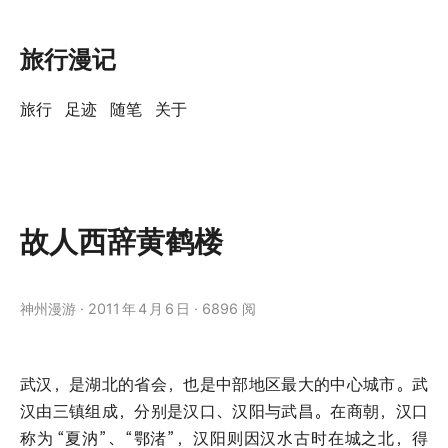
旅行漫记
旅行
足迹
随笔
关于
故人西辞黄鹤楼
神州漫游
2011
年
4
月
6
日
6896 阅
武汉，是湖北的省会，也是中部地区最大的中心城市。武
汉由三镇组成，分别是汉口、汉阳与武昌。在商朝，汉口
称为
“夏汭”、“鄂渚”，汉阳则因汉水古时在城之北，得