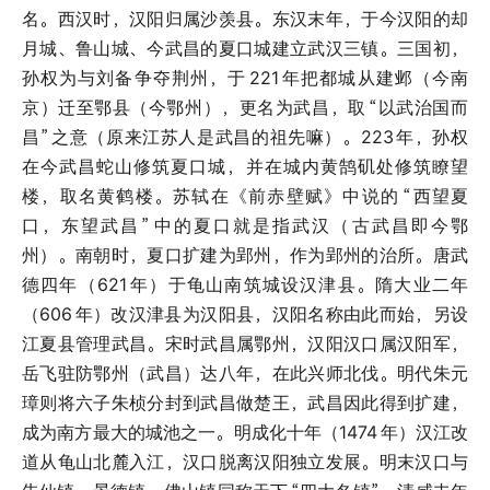
名。西汉时，汉阳归属沙羡县。东汉末年，于今汉阳的却
月城、鲁山城、今武昌的夏口城建立武汉三镇。三国初，
孙权为与刘备争夺荆州，于
221
年把都城从建邺（今南
京）迁至鄂县（今鄂州），更名为武昌，取
“以武治国而
昌”
之意（原来江苏人是武昌的祖先嘛）。223
年，孙权
在今武昌蛇山修筑夏口城，并在城内黄鹄矶处修筑瞭望
楼，取名黄鹤楼。苏轼在《前赤壁赋》中说的
“西望夏
口，东望武昌”
中的夏口就是指武汉（古武昌即今鄂
州）。南朝时，夏口扩建为郢州，作为郢州的治所。唐武
德四年（621
年）于龟山南筑城设汉津县。隋大业二年
（606
年）改汉津县为汉阳县，汉阳名称由此而始，另设
江夏县管理武昌。宋时武昌属鄂州，汉阳汉口属汉阳军，
岳飞驻防鄂州（武昌）达八年，在此兴师北伐。明代朱元
璋则将六子朱桢分封到武昌做楚王，武昌因此得到扩建，
成为南方最大的城池之一。明成化十年（1474
年）汉江改
道从龟山北麓入江，汉口脱离汉阳独立发展。明末汉口与