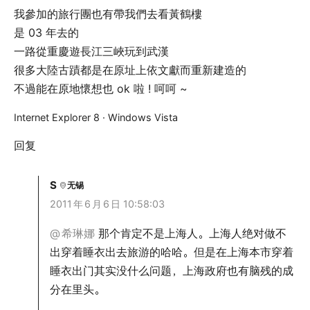
我參加的旅行團也有帶我們去看黃鶴樓
是 03 年去的
一路從重慶遊長江三峽玩到武漢
很多大陸古蹟都是在原址上依文獻而重新建造的
不過能在原地懷想也 ok 啦 ! 呵呵 ~
Internet Explorer 8 · Windows Vista
回复
S
无锡
2011
年
6
月
6
日 10:58:03
@
希琳娜
那个肯定不是上海人。上海人绝对做不
出穿着睡衣出去旅游的哈哈。但是在上海本市穿着
睡衣出门其实没什么问题，上海政府也有脑残的成
分在里头。