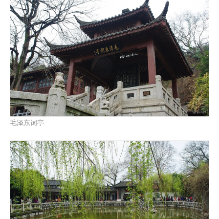
毛泽东词亭