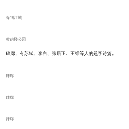
春到江城
黄鹤楼公园
碑廊，有苏轼、李白、张居正、王维等人的题字诗篇。
碑廊
碑廊
碑廊