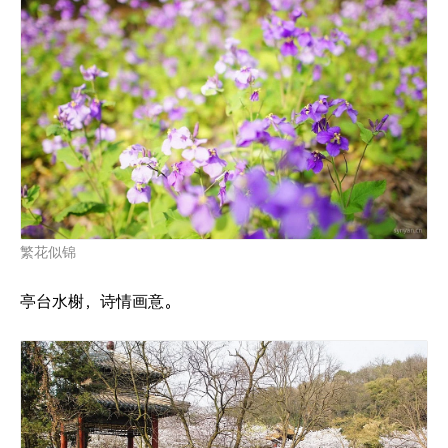
繁花似锦
亭台水榭，诗情画意。