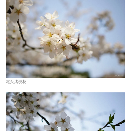
鼋头渚樱花