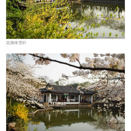
花漪绛雪轩