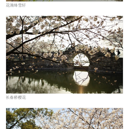
花漪绛雪轩
长春桥樱花