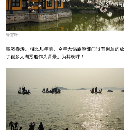
绛雪轩
鼋渚春涛。相比几年前，今年无锡旅游部门很有创意的放
了很多太湖罛船作为背景。为其欢呼！