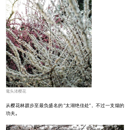
鼋头渚樱花
从樱花林踱步至最负盛名的
“太湖绝佳处”，不过一支烟的
功夫。