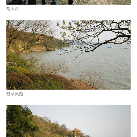
鼋头渚
包孕吴越