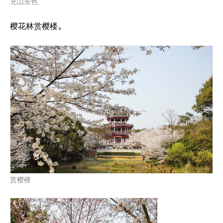
充山景色
樱花林赏樱楼。
赏樱楼