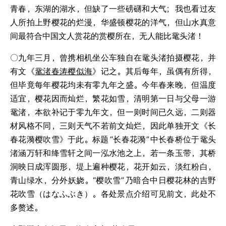
青春，东湖的湖水，但缺了一些磅礴和大气；我也看过友
人所拍上野樱花的烂漫，华盛顿樱花的洋气，但山水真意
间最符合中国文人赏花的赏樱所在，无人能比鼋头渚！
〇九年三月，曾携相机坐公车独自在鼋头渚拍摄樱花，并
有文《
鼋渚春涛樱似海
》记之。其后每年，虽偶有所得，
但毕竟每年樱花均未有零九年之盛。今年春来晚，但温度
适宜，樱花因而灿烂，繁花如雪，清明第一日与父母一游
鼋渚，本欲补记于零九年文，但一则时间已久远，二则器
材风格不同，三则天气不若前文灿烂，因此单独开文《长
春花漪樱吹雪》于此。标题
“长春花漪”
中长春桥位于鼋头
渚涵万轩和绛雪轩之间一泓水池之上，若一条玉带，其桥
洞映日成浑圆形，堤上遍种樱花，花开如云，淡红粉白，
青山绿水，分外妖娆。“樱吹雪”
乃暗合中日樱花林的吉野
花吹雪（はなふぶき）。各处景点介绍可见前文，此处不
多赘述。