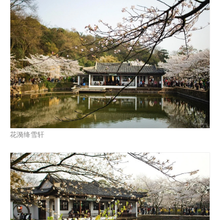
花漪绛雪轩