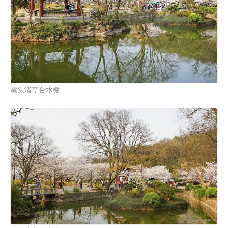
鼋头渚亭台水榭