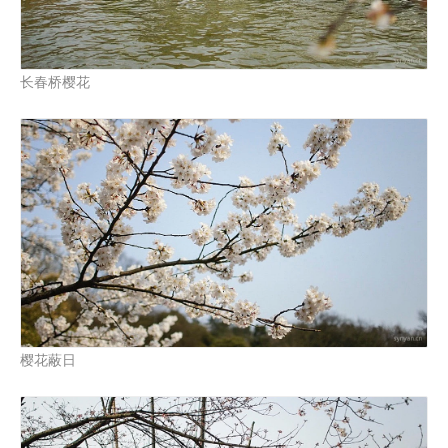
长春桥樱花
樱花蔽日