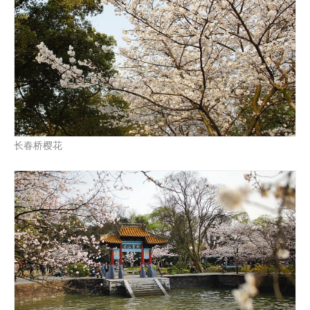
长春桥樱花