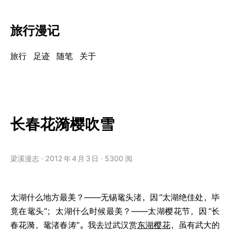
旅行漫记
旅行
足迹
随笔
关于
长春花漪樱吹雪
梁溪漫志
2012
年
4
月
3
日
5300 阅
太湖什么地方最美？——无锡鼋头渚，因
“太湖绝佳处，毕
竟在鼋头”；太湖什么时候最美？——太湖樱花节，因
“长
春花漪，鼋渚春涛”。我去过武汉赏
东湖樱花
，虽有武大的