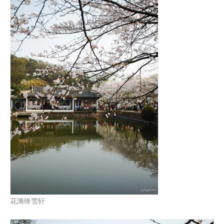
花漪绛雪轩