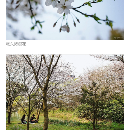
鼋头渚樱花