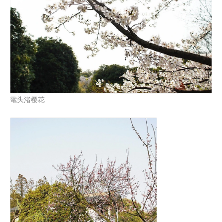
鼋头渚樱花