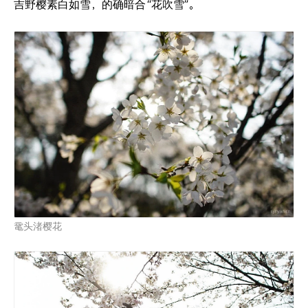
吉野樱素白如雪，的确暗合
“花吹雪”。
鼋头渚樱花