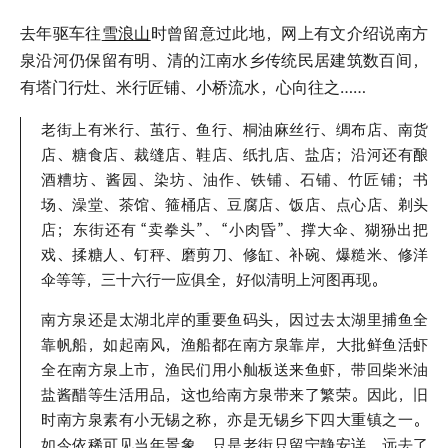
去年驱车往
雪浪山
时曾留意过此地，网上有文介绍说南方
泉沿河仍保留有明、清的江南水乡传统民居建筑数百间，
有塔门行灶、米行匠铺、小桥流水，心向往之……
老街上有米行、茧行、鱼行、桐油麻丝行、绸布店、南货
店、糖食店、裁缝店、鞋店、纸扎店、盐店；沿河还有酿
酒糟坊、酱园、染坊、油作、铁铺、石铺、竹匠铺；书
场、澡堂、茶馆、箍桶店、豆腐店、饭店、点心店、剃头
店；东街还有
“卖拳头”、“小肉昏”、撑大伞、猢狲出把
戏、揉糖人、钉秤、磨剪刀、修缸、补碗、爆糙米、修洋
伞等等，三十六行一应俱全，好似清明上河图再现。
南方泉还是太湖北岸的重要鱼码头，因过去太湖里捕鱼全
靠帆船，如起南风，渔船都在南方泉靠岸，大批鲜鱼活虾
全在南方泉上市，渔民们用小舢板送来鱼虾，带回柴米油
盐酱醋等生活用品，这也给南方泉带来了繁荣。因此，旧
时南方泉素有小无锡之称，亦是无锡乡下四大重镇之一。
如今依稀可见当年景象，只是老街只留宁静安详，远去了