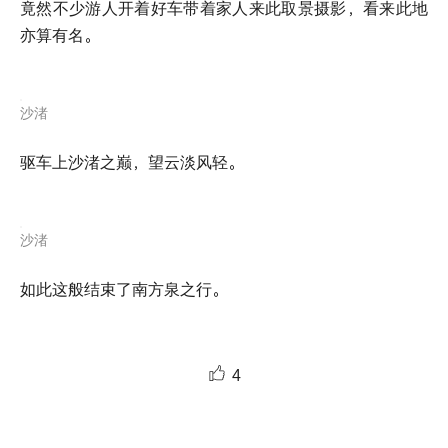
竟然不少游人开着好车带着家人来此取景摄影，看来此地
亦算有名。
沙渚
驱车上沙渚之巅，望云淡风轻。
沙渚
如此这般结束了南方泉之行。
4