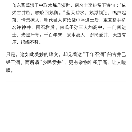
传东晋葛洪于中取水炼丹济世，唐名士李绅留下诗句：“依
烯古井邑，嘹唳回鹅鸛。”
蓝天碧水，鹅浮鸛翔，鸣声起
落，情景撩人。明代邑人何汝健中举进士后，重葺桥井桥
名许神井，围石栏后。何氏子孙三人均高中，一门四进
士，光照汗青。千百年来，泉水惠人，
乡民爱井，天道有
序，绵绵不替。
只是，这如此美妙的碑文，却见着这
“千年不涸”
的古井已
经干涸。而所谓
“乡民爱井”，更有杂物堆积于底，让人嗟
叹。