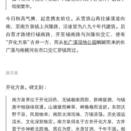
喧闹繁华。
今日秋高气爽，起意携友前往。从雪浪山再往缘溪道向
南，至南方泉镇上兴隆路，沿途皆为八九十年代建筑。后
自育才路绕行锡南路，开至锡南路与兴隆街交汇，便有
“开化方泉”
古井一方，而从
长广溪湿地公园
蜿蜒而来的长
广溪与南横河在市口交汇穿镇而过。
南方泉
开化方泉。碑文刻：
南方泉界位于开化旧邑，无锡极南西部，群峰簇拥，与锡
惠中独脉络联通。山黛黛而摊翠，树翛翛而送碧。东部沃
野千亩，民殷物阜；南部太湖浩瀚，万顷漭荡。历史源远
流长，文化深契恢宏。南方泉得名于古井开化方泉，古井
置于许神桥北西堍，黑石为壁，水质甘冽，千年不涸。相