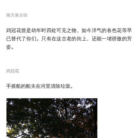
南方泉古街
鸡冠花曾是幼年时四处可见之物，如今洋气的各色花等早
已替代了你们。只有在这古老的街上，还能一堵骄傲的芳
姿。
鸡冠花
手摇船的船夫在河里清除垃圾。