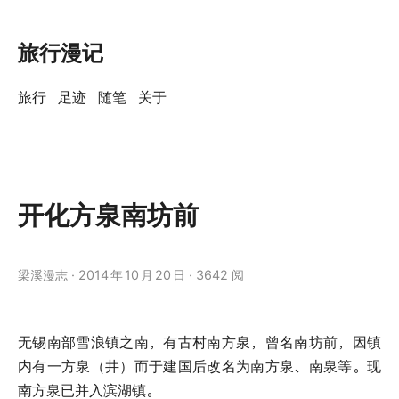
旅行漫记
旅行
足迹
随笔
关于
开化方泉南坊前
梁溪漫志
2014
年
10
月
20
日
3642 阅
无锡南部雪浪镇之南，有古村南方泉，曾名南坊前，因镇
内有一方泉（井）而于建国后改名为南方泉、南泉等。现
南方泉已并入滨湖镇。