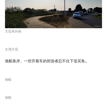
大堤风向标
太湖大堤
渔船靠岸，一些开着车的郊游者忍不住下堤买鱼。
渔船
渔船