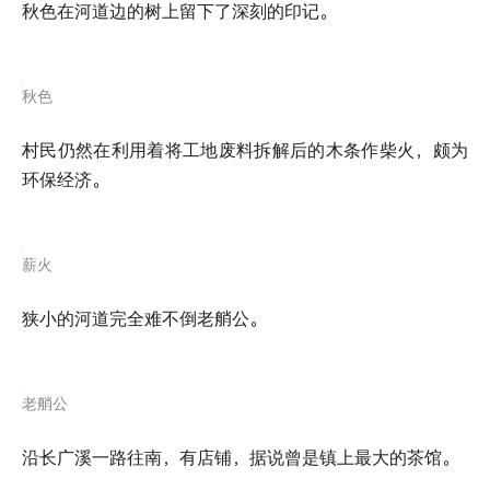
秋色在河道边的树上留下了深刻的印记。
秋色
村民仍然在利用着将工地废料拆解后的木条作柴火，颇为
环保经济。
薪火
狭小的河道完全难不倒老艄公。
老艄公
沿长广溪一路往南，有店铺，据说曾是镇上最大的茶馆。