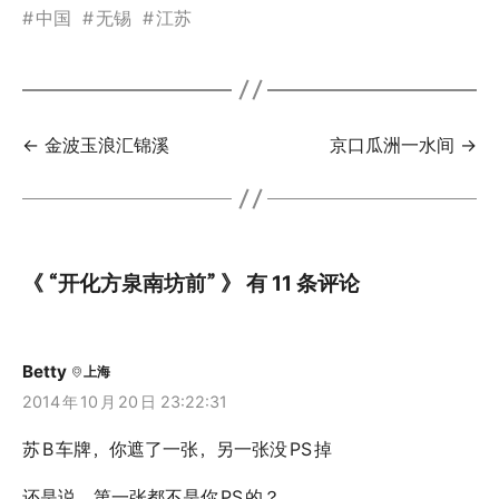
#
中国
#
无锡
#
江苏
← 金波玉浪汇锦溪
京口瓜洲一水间 →
《 “开化方泉南坊前” 》 有 11 条评论
Betty
上海
2014
年
10
月
20
日 23:22:31
苏
B
车牌，你遮了一张，另一张没
PS
掉
还是说，第一张都不是你
PS
的？