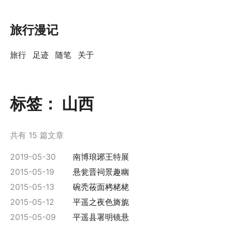
旅行漫记
旅行
足迹
随笔
关于
标签：
山西
共有 15 篇文章
2019-05-30
南博琅琊王特展
2015-05-19
悬瓮晋祠景趣幽
2015-05-13
碗秃莜面栲栳栳
2015-05-12
平遥之夜色旖旎
2015-05-09
平遥县署明镜悬