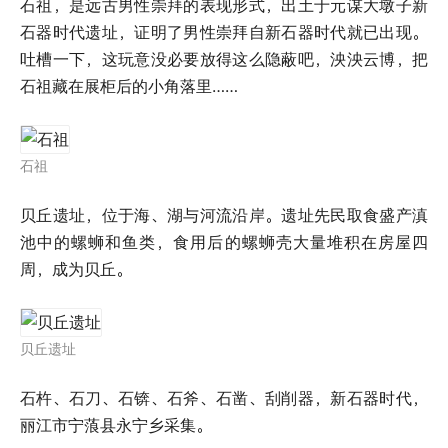
石祖，是远古男性崇拜的表现形式，出土于元谋大墩子新
石器时代遗址，证明了男性崇拜自新石器时代就已出现。
吐槽一下，这玩意没必要放得这么隐蔽吧，泱泱云博，把
石祖藏在展柜后的小角落里……
石祖
贝丘遗址，位于海、湖与河流沿岸。遗址先民取食盛产滇
池中的螺蛳和鱼类，食用后的螺蛳壳大量堆积在房屋四
周，成为贝丘。
贝丘遗址
石杵、石刀、石锛、石斧、石凿、刮削器，新石器时代，
丽江市宁蒗县永宁乡采集。