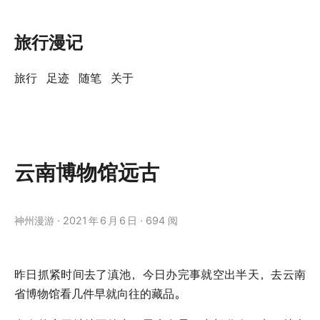
旅行漫记
旅行
足迹
随笔
关于
云南博物馆远古
神州漫游
2021
年
6
月
6
日
694 阅
昨日抓紧时间去了滇池，今日办完事就空出半天，去云南
省博物馆看几件早就向往的藏品。