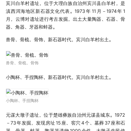
宾川白羊村遗址，位于大理白族自治州宾川县白羊村，是
滇西洱海地区新石器文化代表。1973
年
11
月－1974
年
1
月，云博对遗址进行考古发掘，出土大量陶器、石器、骨
器、角器、牙器和蚌器。
兽骨、骨梳、骨饰，新石器时代，宾川白羊村出土。
兽骨、骨梳、骨饰
小陶杯、手捏陶杯，新石器时代，宾川白羊村出土。
小陶杯、手捏陶杯
元谋大墩子遗址，位于楚雄彝族自治州元谋县城东。1972
－73
年发掘，发现房址
15
座、窖穴
4
个、墓葬
37
座和石
器、骨器、蚌器、陶器等遗物
1000
余件。大墩子先民使