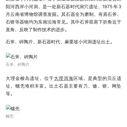
阳河西岸小河洞，是一处新石器时代洞穴遗址，1975
年
3
月云南省博物馆调查发掘。其石器全为磨制，有肩石斧、
石锛等器物均为东南沿海常见。其中石斧双肩下折角近于
直角，反映了制作技术的进步。
石斧、碎陶片，新石器时代，麻栗坡小河洞遗址出土。
石斧、碎陶片
大理金梭岛遗址，位于
大理洱海
区域，是典型的贝丘遗
址，螺壳堆积丰富。出土石器主要有刀、镞、锛、网坠
等。
螺壳