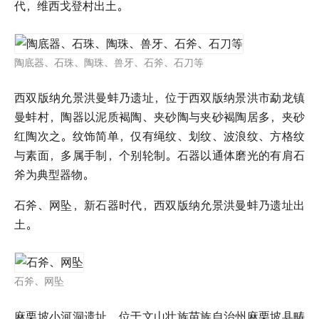
代，维西戈登村出土。
陶底器、石珠、陶珠、兽牙、石斧、石刀等
西双版纳允景洪曼蚌乃遗址，位于西双版纳景洪市勐龙镇
曼蚌村，陶器以泥质褐陶、夹砂陶与夹砂褐陶居多，夹砂
红陶次之。纹饰简单，仅有绳纹、划纹、波浪纹、方格纹
与素面，多属手制，个别轮制。石器以通体磨光的有肩石
斧为典型器物。
石斧、网坠，新石器时代，西双版纳允景洪曼蚌乃遗址出
土。
石斧、网坠
麻栗坡小河洞遗址，位于文山壮族苗族自治州麻栗坡县畴