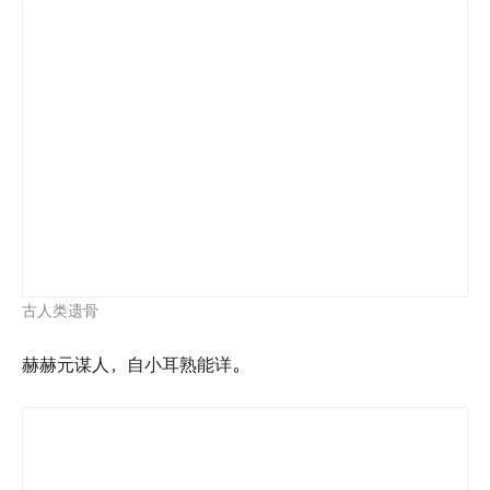
元谋人生活场景复原
【上】先东方剑齿象骨骼化石，新生代，云南省出土。
【下】花鹿、犀牛骨骼化石，新生代，丽江市木家桥出
土。