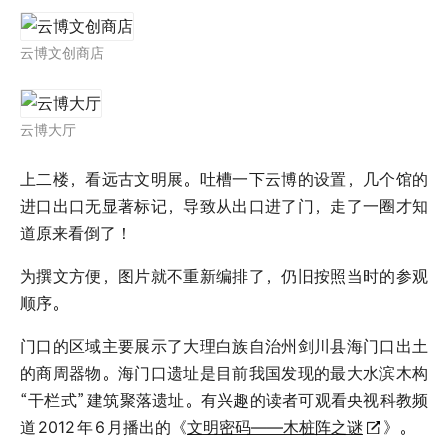
云博文创商店
云博大厅
上二楼，看远古文明展。吐槽一下云博的设置，几个馆的
进口出口无显著标记，导致从出口进了门，走了一圈才知
道原来看倒了！
为撰文方便，图片就不重新编排了，仍旧按照当时的参观
顺序。
门口的区域主要展示了大理白族自治州剑川县海门口出土
的商周器物。海门口遗址是目前我国发现的最大水滨木构
“干栏式”
建筑聚落遗址。有兴趣的读者可观看央视科教频
道
2012
年
6
月播出的《
文明密码——木桩阵之谜
》。