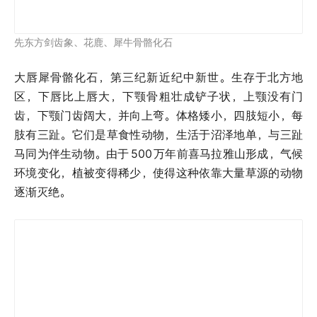
三趾马骨骼化石