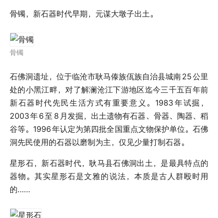
骨镯，新石器时代早期，元谋大墩子出土。
骨镯
石佛洞遗址，位于临沧市耿马傣族佤族自治县城南
25
公里
处的小黑江畔，对了解澜沧江下游地区迄今三千五百年前
新石器时代先民生活方式有重要意义。1983
年试掘，
2003
年
6
至
8
月发掘，出土遗物有石器、骨器、陶器、稻
谷等。1996
年认定为第四批全国重点文物保护单位。石佛
洞先民使用的石器以磨制为主，仅见少量打制石器。
星形石，新石器时代，耿马县石佛洞出土，是最具特点的
器物。其实星形石是文雅的说法，本质是古人群殴时用
的……