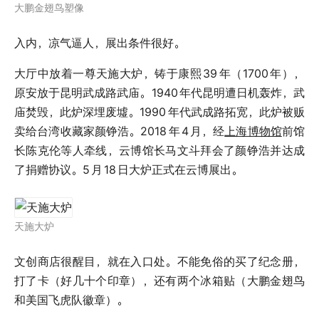
大鹏金翅鸟塑像
入内，凉气逼人，展出条件很好。
大厅中放着一尊天施大炉，铸于康熙
39
年（1700
年），
原安放于昆明武成路武庙。1940
年代昆明遭日机轰炸，武
庙焚毁，此炉深埋废墟。1990
年代武成路拓宽，此炉被贩
卖给台湾收藏家颜铮浩。2018
年
4
月，经
上海博物馆
前馆
长陈克伦等人牵线，云博馆长马文斗拜会了颜铮浩并达成
了捐赠协议。5
月
18
日大炉正式在云博展出。
天施大炉
文创商店很醒目，就在入口处。不能免俗的买了纪念册，
打了卡（好几十个印章），还有两个冰箱贴（大鹏金翅鸟
和美国飞虎队徽章）。