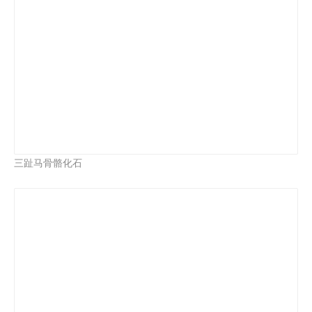
三趾马骨骼化石
意外剑齿虎，猫科，大型食肉动物。
意外剑齿虎骨骼化石