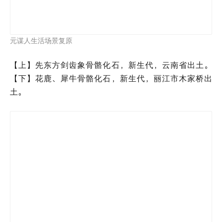
大唇犀骨骼化石
三趾马骨骼化石，第三纪古近纪始新世。其祖先是先始
马，前肢低，有四趾，后肢高，有三趾。第三纪中晚期出
现旁枝，即三趾马，因在奔跑中以中趾受力，故格外粗
壮，其余两趾逐渐退化变短。至
500
万年时，气候逐渐寒
冷，草原和荒地取代森林，嫩草变成高纤维的硬草，由于
三趾马的进化速度无法适应快速的环境变迁，到真马出现
前就已灭绝。