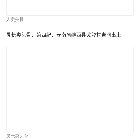
古人类遗骨，出土地不详。
古人类遗骨
赫赫元谋人，自小耳熟能详。