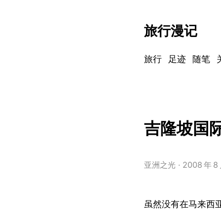
旅行漫记
旅行
足迹
随笔
吉隆坡国
亚洲之光
2008
年
8
虽然没有在马来西