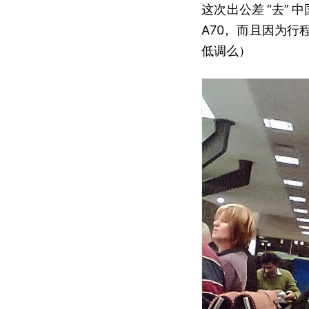
这次出公差
“去”
中
A70，而且因为
低调么）