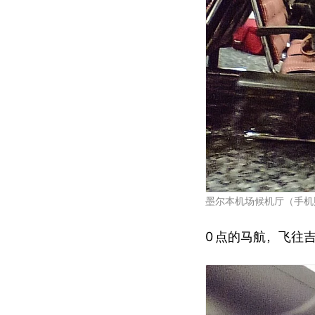
墨尔本机场候机厅（手机
0
点的马航，飞往