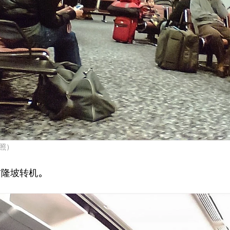
照）
吉隆坡转机。