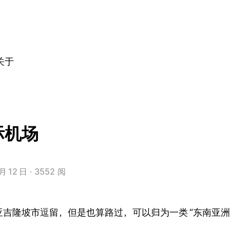
关于
际机场
月
12
日
3552 阅
亚吉隆坡市逗留，但是也算路过，可以归为一类
“东南亚洲