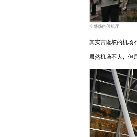
空荡荡的候机厅
其实吉隆坡的机场
虽然机场不大，但