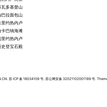
科瓦多基督山
纳巴拉面包山
味里约热内卢
帕卡巴纳海滩
到里约热内卢
斯史登宝石殿
N.CN.
苏
ICP
备
18034109
号
.
苏公网安备
32021102001189
号
. Theme