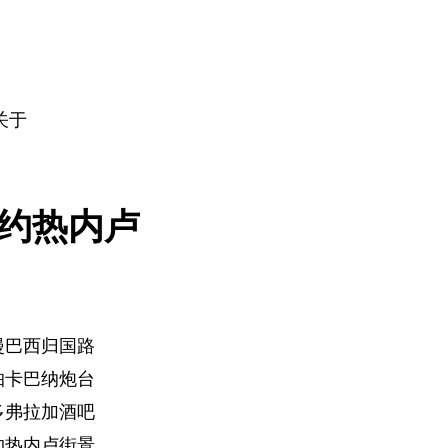
关于
约热内卢
漫巴西归国路
帕卡巴纳炮台
多弗拉加酒吧
约热内卢街景