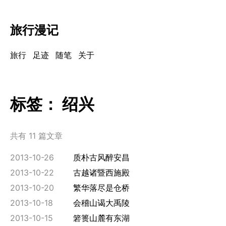
旅行漫记
旅行
足迹
随笔
关于
标签：
绍兴
共有 11 篇文章
2013-10-26
质朴古风醉安昌
2013-10-22
古越诸暨西施殿
2013-10-20
繁华落尽是仓桥
2013-10-18
会稽山谒大禹陵
2013-10-15
箬篑山麓有东湖