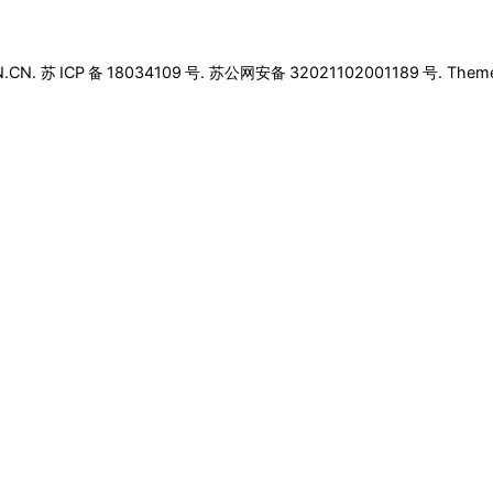
N.CN.
苏
ICP
备
18034109
号
.
苏公网安备
32021102001189
号
. Theme