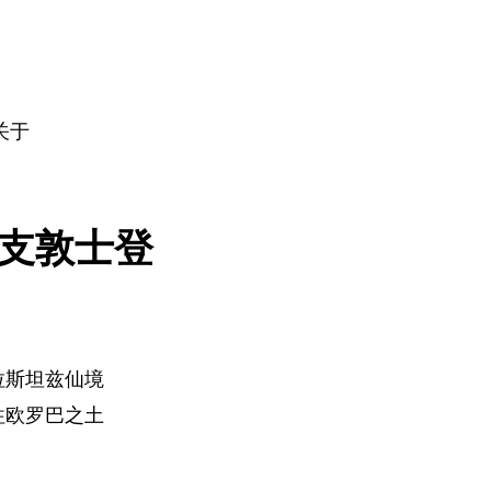
关于
支敦士登
拉斯坦兹仙境
往欧罗巴之土