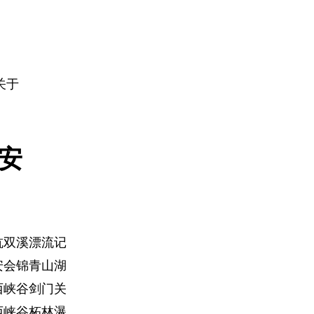
关于
安
杭双溪漂流记
安会锦青山湖
西峡谷剑门关
西峡谷柘林瀑