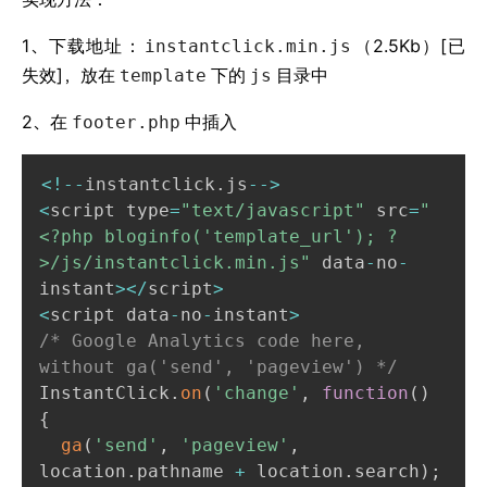
1、下载地址：
（2.5Kb）[已
instantclick.min.js
失效]，放在
下的
目录中
template
js
2、在
中插入
footer.php
Copy
<
!
--
instantclick
.
js
--
>
<
script type
=
"text/javascript"
 src
=
"
<?php bloginfo('template_url'); ?
>/js/instantclick.min.js"
 data
-
no
-
instant
>
<
/
script
>
<
script data
-
no
-
instant
>
/* Google Analytics code here, 
without ga('send', 'pageview') */
InstantClick
.
on
(
'change'
,
function
(
)
{
ga
(
'send'
,
'pageview'
,
location
.
pathname 
+
 location
.
search
)
;