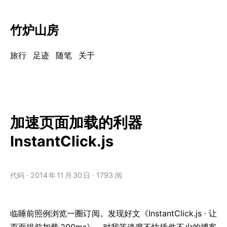
竹炉山房
旅行
足迹
随笔
关于
加速页面加载的利器
InstantClick.js
代码
2014
年
11
月
30
日
1793 阅
临睡前照例浏览一圈订阅，发现好文《InstantClick.js · 让
页面提前加载
200ms》，对我等速度不快插件不少的博客