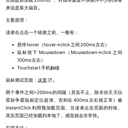
来说是莫大福音。
主要原理：
读者在点击一个链接之前，一般有：
悬停
hover（hover→click
之间
200ms
左右）
鼠标按下
Mousedown（Mousedown→click
之间
100ms
左右）
Touchstart
手机触碰
鼠标测试页面：
这里
。
两个事件之间>200ms
的间隔（其实不止，除非你天天玩
星际争霸鼠标定位超准，否则在
400ms
左右很正常）被
InstantClick
利用预加载页面，当读者点击页面的时候，
其实页面已经加载到本地了，感觉就会非常快。
实现方法：