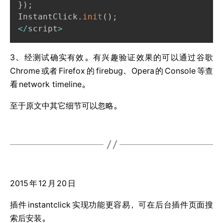
}
)
;
InstantClick
.
init
(
)
;
<
/
script
>
3、经测试确实有效。有兴趣验证效果的可以通过谷歌
Chrome
或者
Firefox
的
firebug、Opera
的
Console
等查
看
network timeline。
至于原文中其它细节可以忽略。
2015
年
12
月
20
日
插件
instantclick
实现功能更容易，可在后台插件页面搜
索后安装。