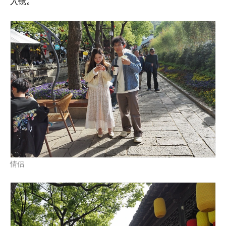
入镜。
情侣