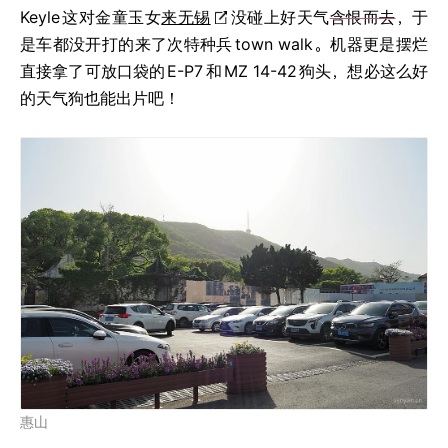
Keyle
这对金童玉女
来无锡
没碰上好天气
含恨而去
，于
是车都没开打的来了次特种兵
town walk。机器更是摆烂
直接拿了可放口袋的
E-P7
和
MZ 14-42
狗头，想必这么好
的天气狗也能出片吧！
惠山