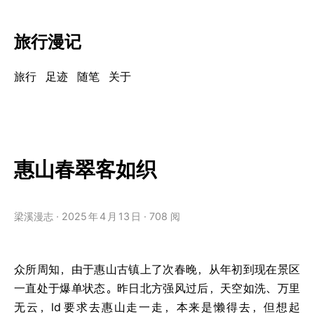
旅行漫记
旅行
足迹
随笔
关于
惠山春翠客如织
梁溪漫志
2025
年
4
月
13
日
708 阅
众所周知，由于惠山古镇上了次春晚，从年初到现在景区
一直处于爆单状态。昨日北方强风过后，天空如洗、万里
无云，ld
要求去惠山走一走，本来是懒得去，但想起