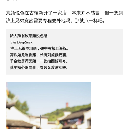
茶颜悦色在古镇新开了一家店，本来并不感冒，但一想到
沪上兄弟竟然需要专程去外地喝，那就点一杯吧。
沪人跨省饮茶颜悦色感
S & DeepSeek
沪上无茶空泪洒，锡中有颜且遥祝。
高铁如龙逐香露，长街列虎候云霞。
千金散尽浑无顾，一饮拍圈始可夸。
莫笑痴心追网事，春风又渡浦江槎。