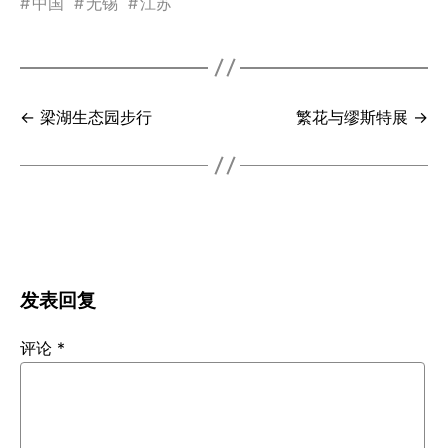
#
中国
#
无锡
#
江苏
← 梁湖生态园步行
繁花与缪斯特展 →
发表回复
评论
*