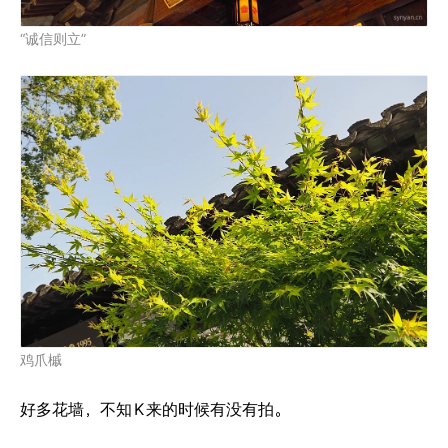
“诚信则立”
鸡爪槭
好多花墙，不知
K
来的时候有没有拍。