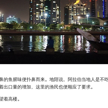
鼻的鱼腥味便扑鼻而来。地陪说，阿拉伯当地人是不
着出口量的增加，这里的渔民也便顺应了要求。
望着高楼。