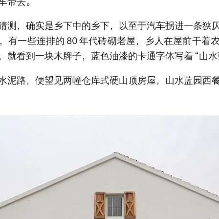
车带去。
猜测，确实是乡下中的乡下，以至于汽车拐进一条狭
，有一些连排的
80
年代砖砌老屋，乡人在屋前干着
，就看到一块木牌子，蓝色油漆的卡通字体写着
“山
水泥路，便望见两幢仓库式硬山顶房屋，山水蓝园西