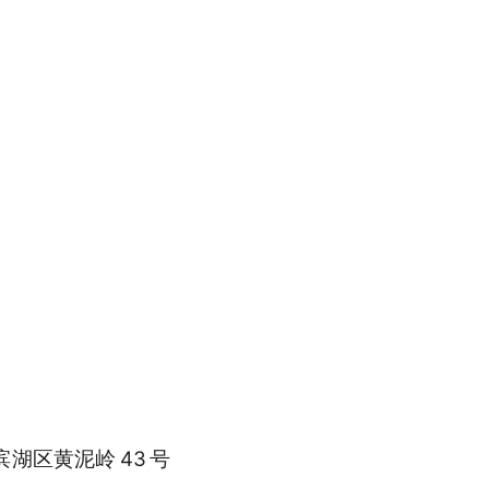
滨湖区黄泥岭
43
号