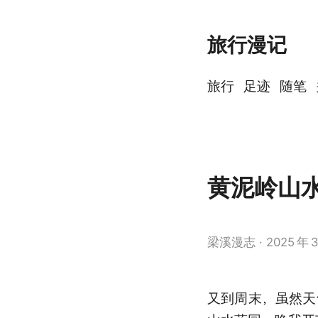
旅行漫记
旅行
足迹
随笔
黄泥岭山
梁溪漫志
2025
年
又到周末，虽然天