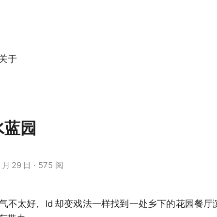
关于
水蓝园
3
月
29
日
575 阅
气不太好，ld
却变戏法一样找到一处乡下的花园餐厅