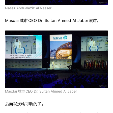
Nassir Abdualaziz Al Nasser
Masdar
城市
CEO Dr. Sultan Ahmed Al Jaber
演讲。
Masdar
城市
CEO Dr. Sultan Ahmed Al Jaber
后面就没啥可听的了。