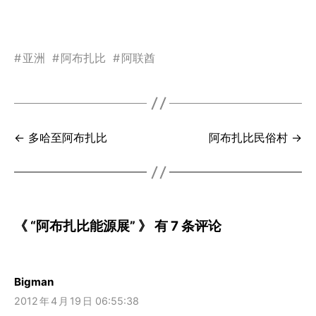
#
亚洲
#
阿布扎比
#
阿联酋
← 多哈至阿布扎比
阿布扎比民俗村 →
《 “阿布扎比能源展” 》 有 7 条评论
Bigman
2012
年
4
月
19
日 06:55:38