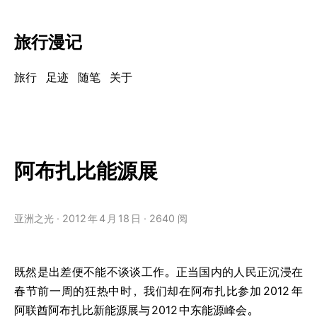
旅行漫记
旅行
足迹
随笔
关于
阿布扎比能源展
亚洲之光
2012
年
4
月
18
日
2640 阅
既然是出差便不能不谈谈工作。正当国内的人民正沉浸在
春节前一周的狂热中时，我们却在阿布扎比参加
2012
年
阿联酋阿布扎比新能源展与
2012
中东能源峰会。