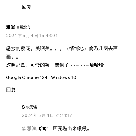
回复
雅岚
新北市
2024
年
5
月
4
日 15:46:04
怒放的樱花，美啊美。。。（悄悄地）偷乃几图去画
画。。
夕照那图，可怜的桥，要倒了~~~~~~哈哈哈
Google Chrome 124 · Windows 10
回复
S
无锡
2024
年
5
月
4
日 21:41:17
@
雅岚
哈哈，画完贴出来瞅瞅。