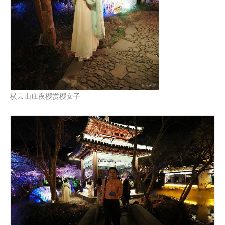
横云山庄夜樱赏樱女子