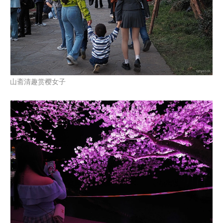
山斋清趣赏樱女子