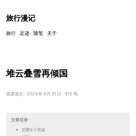
旅行漫记
旅行
足迹
随笔
关于
堆云叠雪再倾国
梁溪漫志
2024
年
3
月
31
日
915 阅
文章目录
赏樱女子图鉴