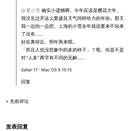
@
夏小雪
确实小遗憾啊，今年应该是樱花大年，
我没见过开这么繁盛且天气同样给力的年份。那天
我一边拍一边想，上海的小雪去年就说要来不知来
了没有……
好在离得近，明年再来呗。
「而且人也没想象中的多的样子」？呃，你是不是
对
“人多”
两字有不同的见解……
Safari 17 · Mac OS X 10.15
回复
« 先前评论
发表回复