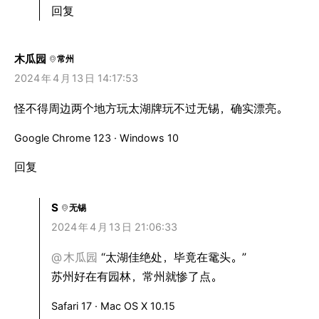
回复
木瓜园
常州
2024
年
4
月
13
日 14:17:53
怪不得周边两个地方玩太湖牌玩不过无锡，确实漂亮。
Google Chrome 123 · Windows 10
回复
S
无锡
2024
年
4
月
13
日 21:06:33
@
木瓜园
“太湖佳绝处，毕竟在鼋头。”
苏州好在有园林，常州就惨了点。
Safari 17 · Mac OS X 10.15