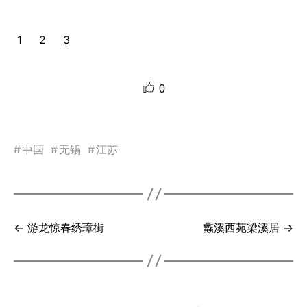
1
2
3
0
#
中国
#
无锡
#
江苏
← 游龙惊春绣璋街
蠡溪西苑梁溪居 →