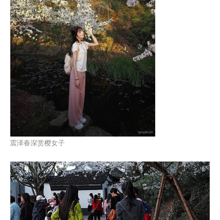
震泽春深赏樱女子