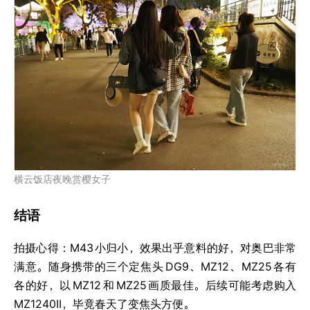
横云饭店夜晚赏樱女子
结语
拍摄心得：M43
小归小，效果出乎意料的好，对奥巴非常
满意。随身携带的三个定焦头
DG9、MZ12、MZ25
各有
各的好，以
MZ12
和
MZ25
画质最佳。后续可能考虑购入
MZ1240II，毕竟春天了变焦头方便。