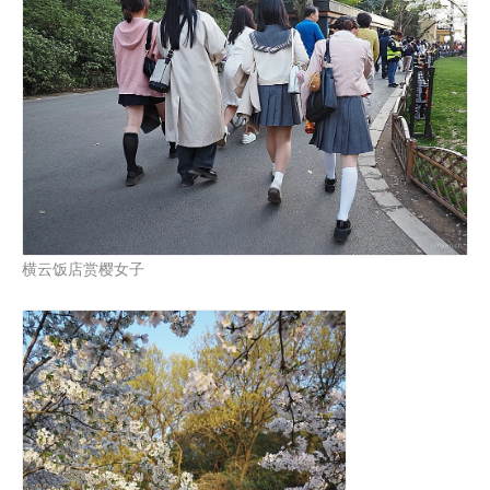
横云饭店赏樱女子