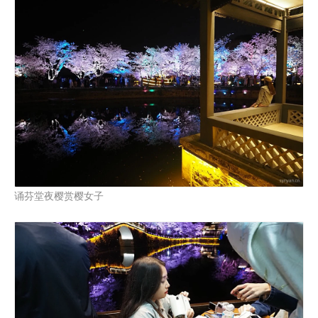
诵芬堂夜樱赏樱女子