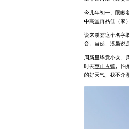
今儿年初一，眼瞅
中高堂再品佳（家
说来溪荟这个名字
音。当然，溪虽说
周新里毕竟小众，
时去
惠山古镇
，怕
的好天气，我不介