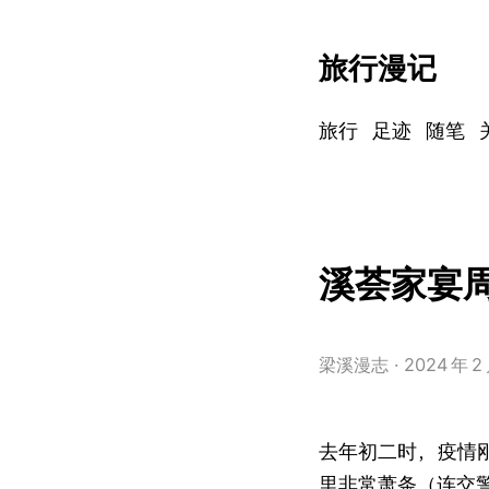
旅行漫记
旅行
足迹
随笔
溪荟家宴
梁溪漫志
2024
年
2
去年初二时，疫情
里非常萧条（连交