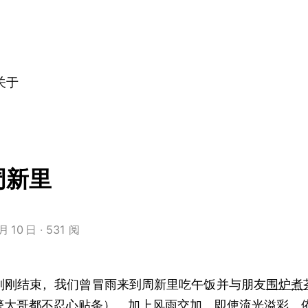
关于
周新里
月
10
日
531 阅
刚刚结束，我们曾冒雨来到周新里吃午饭并与朋友
围炉煮
警大哥都不忍心贴条），加上风雨交加，即使流光溢彩，