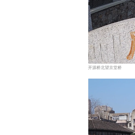
开源桥北望京堂桥