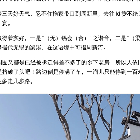
着三天好天气，忍不住拖家带口到周新里，去往
ld
赞不绝
）宴。
取得着实好，一是
“（无）锡会（合）”
之谐音，二是
“（
是指代无锡的梁溪，在这语境中可指周新河。
周围又都是已经被拆迁得差不多了的乡下老房，所以人依
是挤破了头吧！路边倒是停满了车，一溜儿只能停到一百
意多走几步路。