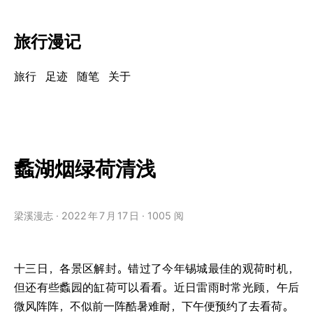
旅行漫记
旅行
足迹
随笔
关于
蠡湖烟绿荷清浅
梁溪漫志
2022
年
7
月
17
日
1005 阅
十三日，各景区解封。错过了今年锡城最佳的观荷时机，
但还有些蠡园的缸荷可以看看。近日雷雨时常光顾，午后
微风阵阵，不似前一阵酷暑难耐，下午便预约了去看荷。