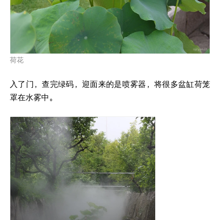
荷花
入了门，查完绿码，迎面来的是喷雾器，将很多盆缸荷笼
罩在水雾中。