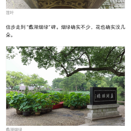
莲叶
信步走到
“蠡湖烟绿”
碑。烟绿确实不少，花也确实没几
朵。
蠡湖烟绿