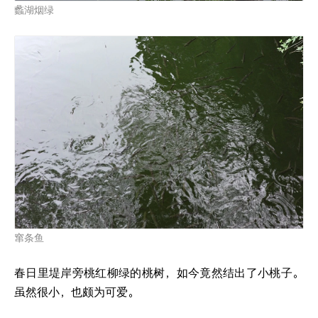
蠡湖烟绿
窜条鱼
春日里堤岸旁桃红柳绿的桃树，如今竟然结出了小桃子。
虽然很小，也颇为可爱。