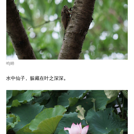
鸣蝉
水中仙子，躲藏在叶之深深。