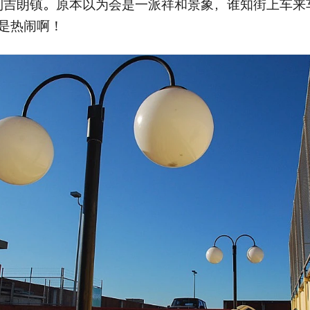
吉朗镇。原本以为会是一派祥和景象，谁知街上车来车往，W
是热闹啊！