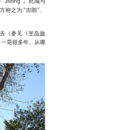
呼
“Jillong”。此城与
官方称之为
“吉朗”，
去（参见《
半岛旅
。一晃很多年，从哪