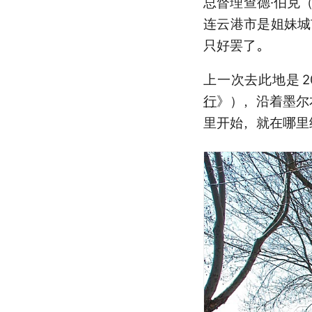
总督理查德·伯克（R
连云港市是姐妹城
只好罢了。
上一次去此地是
2
行
》），沿着墨尔
里开始，就在哪里