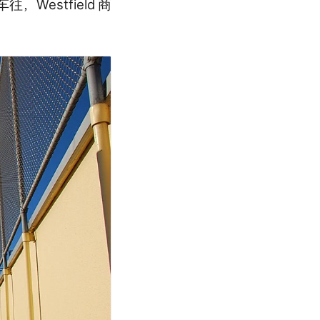
estfield
商