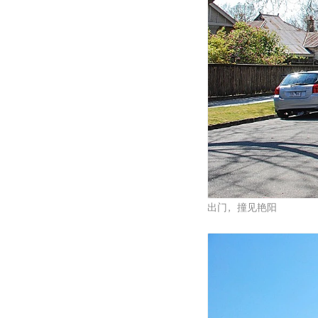
出门，撞见艳阳