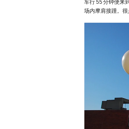
车行
55
分钟便来到
场内摩肩接踵，很