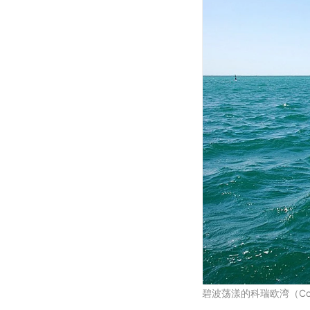
碧波荡漾的科瑞欧湾（Cori