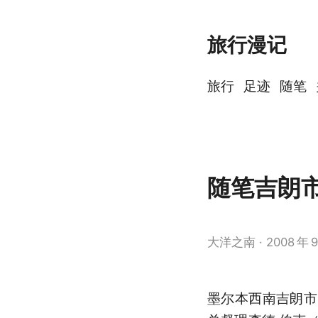
旅行漫记
旅行
足迹
随笔
随笔吉朗
大洋之南
2008
年
9
墨尔本西南吉朗市（