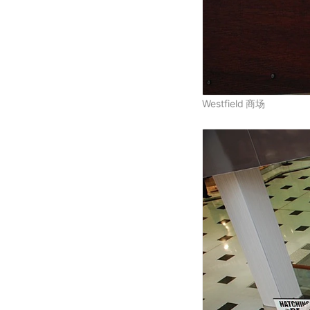
Westfield
商场