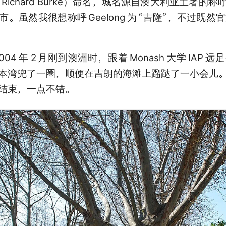
ichard Burke）命名，城名源自澳大利亚土著的称
市。虽然我很想称呼
Geelong
为
“吉隆”，不过既然
004
年
2
月刚到澳洲时，跟着
Monash
大学
IAP
远足
本湾兜了一圈，顺便在吉朗的海滩上蹓跶了一小会儿
结束，一点不错。