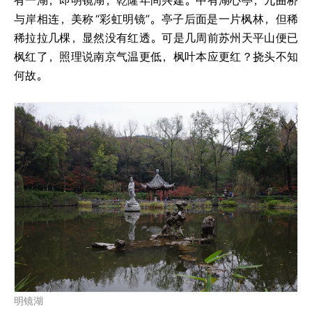
与岸相连，美称
“彩虹明镜”。亭子后面是一片枫林，但稀
稀拉拉几棵，显然没有红透。可是几周前苏州天平山便已
枫红了，照理说南京气温更低，枫叶本应更红？挠头不知
何故。
明镜湖