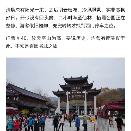
清晨忽有阳光一束，之后阴云密布，冷风飒飒，实非赏枫
好日。开弓没有回头箭，二小时车至仙林，栖霞公园正在
整修，游客依旧如鲫，兜兜转转才找到西门停车之位。
门票￥40，较天平山为高。要说历史，均曾有帝驻跸于
此，不知是否因省城之故。