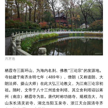
月牙池
栖霞寺三面环山，为海内名刹、佛教
“三论宗”
的发源地。
寺始建于南齐永明七年（489
年），僧朗（又称道朗、大
朗法师、摄山大师）在此大弘三论教义，为江南三论宗初
祖。隋时，文帝于八十三州造舍利塔，其立舍利塔诏以蒋
州（南京）栖霞寺为首。唐代时称功德寺，规模浩大，与
山东长清灵岩寺、湖北当阳玉泉寺、浙江天台国清寺齐