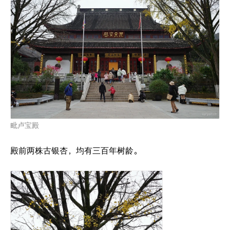
毗卢宝殿
殿前两株古银杏，均有三百年树龄。