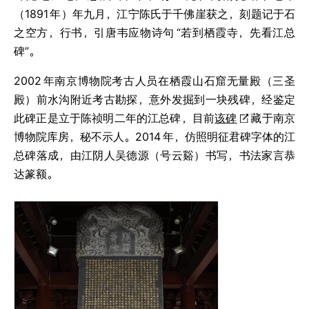
（1891
年）年九月，江宁陈氏于千佛崖获之，刻题记于石
之空方，行书，引唐韦应物诗句
“若到栖霞寺，先看江总
碑”。
2002
年南京博物院考古人员在栖霞山石窟无量殿（三圣
殿）前水沟附近考古勘探，意外发掘到一块残碑，经鉴定
此碑正是立于陈祯明二年的江总碑，目前
该碑
藏于南京
博物院库房，秘不示人。2014
年，仿照明征君碑字体的江
总碑落成，由江阴人吴德源（号云谿）书写，书法家言恭
达篆额。