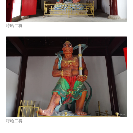
哼哈二将
哼哈二将