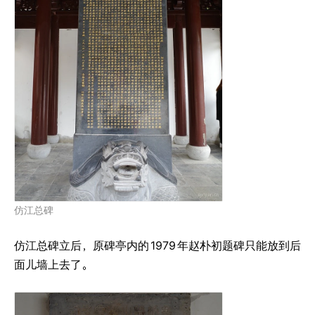
仿江总碑
仿江总碑立后，原碑亭内的
1979
年赵朴初题碑只能放到后
面儿墙上去了。