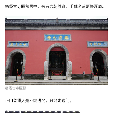
栖霞古寺匾额居中，旁有六朝胜迹、千佛名蓝两块匾额。
栖霞古寺匾额
正门普通人是不能进的，只能走边门。