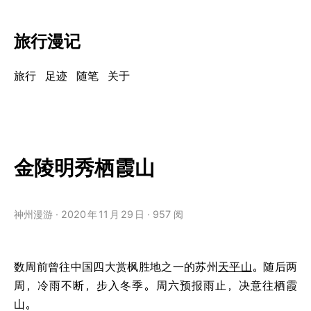
旅行漫记
旅行
足迹
随笔
关于
金陵明秀栖霞山
神州漫游
2020
年
11
月
29
日
957 阅
数周前曾往中国四大赏枫胜地之一的苏州
天平山
。随后两
周，冷雨不断，步入冬季。周六预报雨止，决意往栖霞
山。