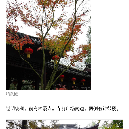
鸡爪槭
过明镜湖，前有栖霞寺。寺前广场南边，两侧有钟鼓楼。