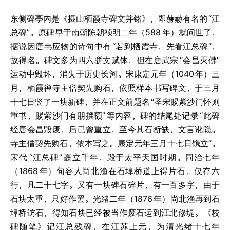
东侧碑亭内是《摄山栖霞寺碑文并铭》，即赫赫有名的
“江
总碑”。原碑早于南朝陈朝祯明二年（588
年）就问世了，
据说因唐韦应物的诗句中有
“若到栖霞寺，先看江总碑”，
故得名。碑文多为四六骈文赋体，但在唐武宗
“会昌灭佛”
运动中毁坏，消失于历史长河。宋康定元年（1040
年）三
月，栖霞禅寺主僧契先购石，依照样本书写碑文，于三月
十七日竖了一块新碑，并在正文前题名
“圣宋赐紫沙门怀则
重书，赐紫沙门有朋撰额”
等内容，碑的结尾处记录
“此碑
经唐会昌毁废，后已曾重立，至今其石断缺，文言讹隐。
寺主僧契先购石，依本写之。康定元年三月十七日镌立”。
宋代
“江总碑”
矗立千年，毁于太平天国时期。同治七年
（1868
年）句容人尚北渔在石埠桥道上得片石，仅存六
行，凡二十七字。又有一块碑石碎片，有一百多字，由于
石块太重，只好作罢。光绪二年（1876
年）尚北渔再到石
埠桥访石，得知石块已经被当作废石运到江北修堤。《校
碑随笔》记江总残碑，在江苏上元，为清光绪十七年