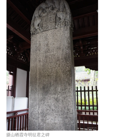
摄山栖霞寺明征君之碑