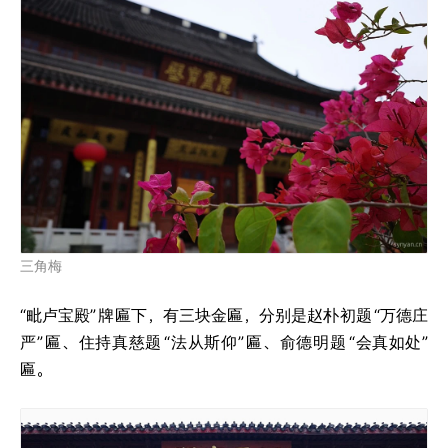
三角梅
“毗卢宝殿”
牌匾下，有三块金匾，分别是赵朴初题
“万德庄
严”
匾、住持真慈题
“法从斯仰”
匾、俞德明题
“会真如处”
匾。