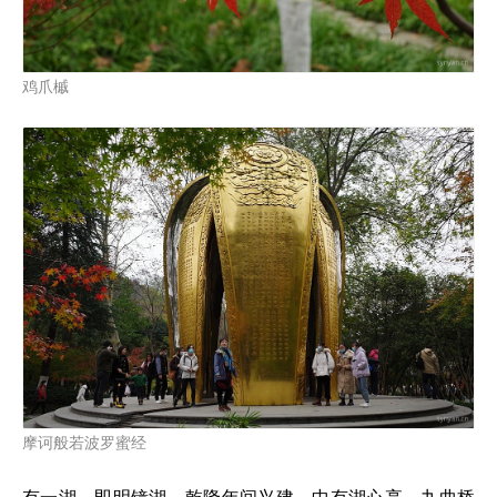
鸡爪槭
摩诃般若波罗蜜经
有一湖，即明镜湖，乾隆年间兴建。中有湖心亭，九曲桥