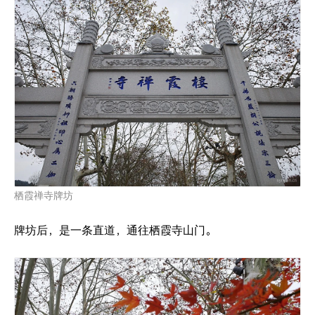
栖霞禅寺牌坊
牌坊后，是一条直道，通往栖霞寺山门。