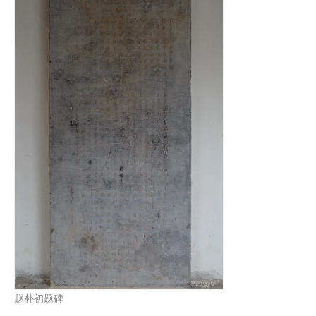
赵朴初题碑