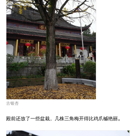
古银杏
殿前还放了一些盆栽，几株三角梅开得比鸡爪槭艳丽。