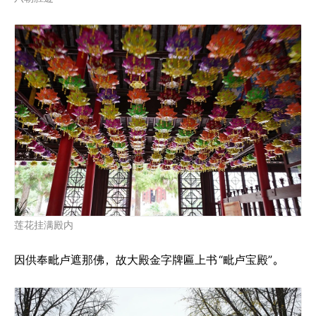
莲花挂满殿内
因供奉毗卢遮那佛，故大殿金字牌匾上书
“毗卢宝殿”。