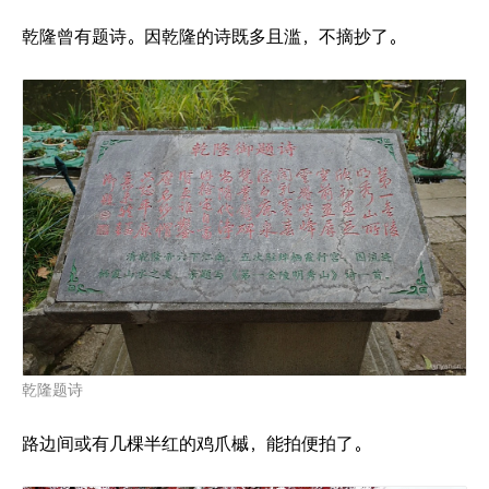
乾隆曾有题诗。因乾隆的诗既多且滥，不摘抄了。
乾隆题诗
路边间或有几棵半红的鸡爪槭，能拍便拍了。