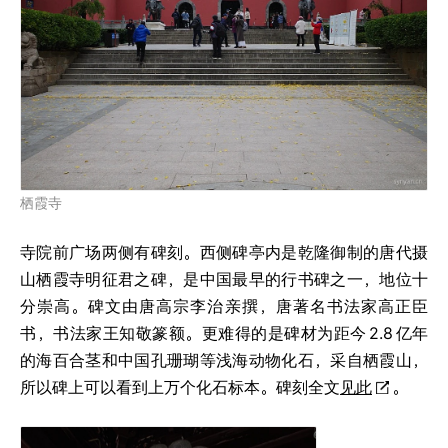
栖霞寺
寺院前广场两侧有碑刻。西侧碑亭内是乾隆御制的唐代摄
山栖霞寺明征君之碑，是中国最早的行书碑之一，地位十
分崇高。碑文由唐高宗李治亲撰，唐著名书法家高正臣
书，书法家王知敬篆额。更难得的是碑材为距今
2.8
亿年
的海百合茎和中国孔珊瑚等浅海动物化石，采自栖霞山，
所以碑上可以看到上万个化石标本。碑刻全文
见此
。