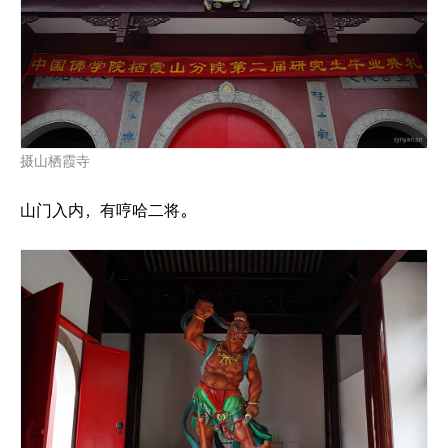
摄山栖霞寺
山门入内，有哼哈二将。