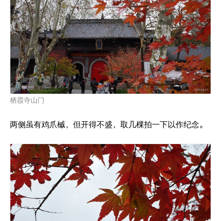
栖霞寺山门
两侧虽有鸡爪槭，但开得不盛，取几棵拍一下以作纪念。