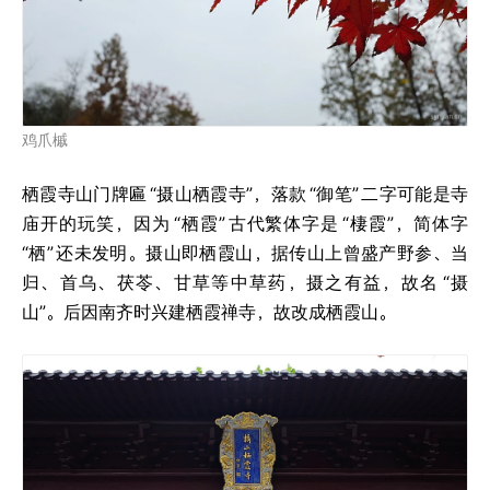
鸡爪槭
栖霞寺山门牌匾
“摄山栖霞寺”，落款
“御笔”
二字可能是寺
庙开的玩笑，因为
“栖霞”
古代繁体字是
“棲霞”，简体字
“栖”
还未发明。摄山即栖霞山，据传山上曾盛产野参、当
归、首乌、茯苓、甘草等中草药，摄之有益，故名
“摄
山”。后因南齐时兴建栖霞禅寺，故改成栖霞山。