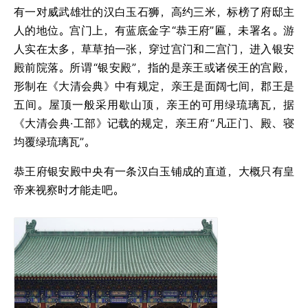
有一对威武雄壮的汉白玉石狮，高约三米，标榜了府邸主
人的地位。宫门上，有蓝底金字
“恭王府”
匾，未署名。游
人实在太多，草草拍一张，穿过宫门和二宫门，进入银安
殿前院落。所谓
“银安殿”，指的是亲王或诸侯王的宫殿，
形制在《大清会典》中有规定，亲王是面阔七间，郡王是
五间。屋顶一般采用歇山顶，亲王的可用绿琉璃瓦，据
《大清会典·工部》记载的规定，亲王府
“凡正门、殿、寝
均覆绿琉璃瓦”。
恭王府银安殿中央有一条汉白玉铺成的直道，大概只有皇
帝来视察时才能走吧。