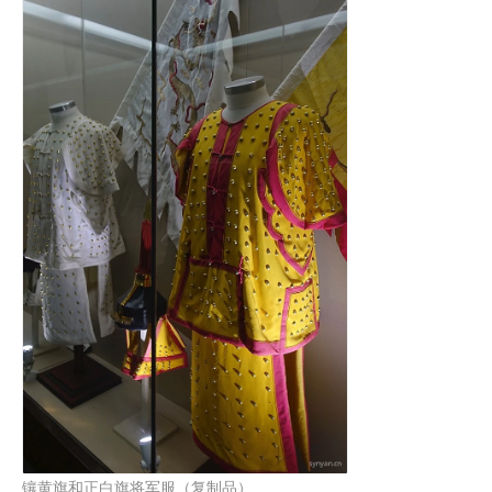
镶黄旗和正白旗将军服（复制品）