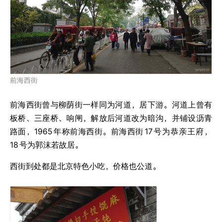
前海西街
前海西街曾与柳荫街一样同为河道，居下游。河道上曾有
板桥、三座桥、响闸，解放后河道改为暗沟，并铺设沥青
路面，1965
年称前海西街。前海西街
17
号为恭亲王府，
18
号为郭沫若故居。
西街到处都是北京特色小吃，价格也公道。