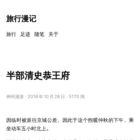
旅行漫记
旅行
足迹
随笔
关于
半部清史恭王府
神州漫游
2018
年
10
月
28
日
5170 阅
因临时被派往京城公差，因此于这个煦暖仲秋的下午，乘
坐动车五小时北上。