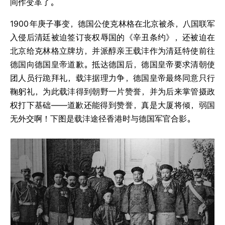
间作变革了。
1900
年庚子事变，德国公使克林格在北京被杀，八国联军
入侵后清廷被迫签订丧权辱国的《辛丑条约》，还被迫在
北京给克林格立牌坊，并派醇亲王载沣作为清廷特使前往
德国向德国皇帝道歉。抵达德国后，德国皇帝要求清朝使
团人员行跪拜礼，载沣据理力争，德国皇帝最终同意只行
鞠躬礼，为此载沣得到朝野一片赞誉，并为后来掌管摄政
权打下基础——道歉还能得到赞誉，真是大厦将倾，弱国
无外交啊！下图是载沣途径香港时与德国军官合影。