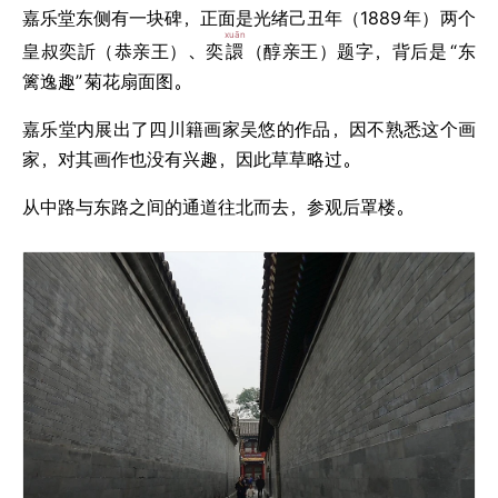
嘉乐堂东侧有一块碑，正面是光绪己丑年（1889
年）两个
xuān
皇叔奕訢（恭亲王）、奕
譞
（醇亲王）题字，背后是
“东
篱逸趣”
菊花扇面图。
嘉乐堂内展出了四川籍画家吴悠的作品，因不熟悉这个画
家，对其画作也没有兴趣，因此草草略过。
从中路与东路之间的通道往北而去，参观后罩楼。