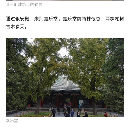
恭王府建筑上的脊兽
通过银安殿，来到嘉乐堂。嘉乐堂前两株银杏、两株柏树
古木参天。
嘉乐堂