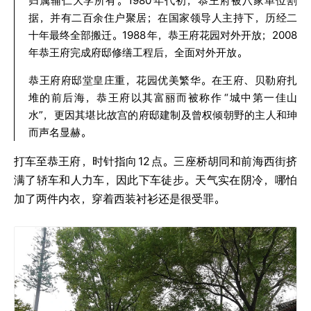
归属辅仁大学所有。1980
年代初，恭王府被八家单位割
据，并有二百余住户聚居；在国家领导人主持下，历经二
十年最终全部搬迁。1988
年，恭王府花园对外开放；2008
年恭王府完成府邸修缮工程后，全面对外开放。
恭王府府邸堂皇庄重，花园优美繁华。在王府、贝勒府扎
堆的前后海，恭王府以其富丽而被称作
“城中第一佳山
水”，更因其堪比故宫的府邸建制及曾权倾朝野的主人和珅
而声名显赫。
打车至恭王府，时针指向
12
点。三座桥胡同和前海西街挤
满了轿车和人力车，因此下车徒步。天气实在阴冷，哪怕
加了两件内衣，穿着西装衬衫还是很受罪。