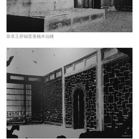
恭亲王府锡晋斋楠木仙楼