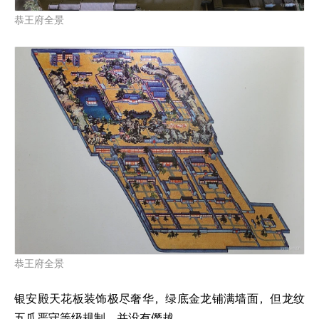
恭王府全景
恭王府全景
银安殿天花板装饰极尽奢华，绿底金龙铺满墙面，但龙纹
五爪严守等级规制，并没有僭越。