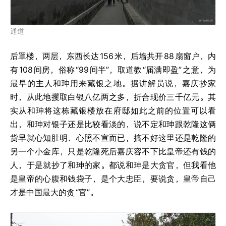
通道
后罩楼，两层，东西长达
156
米，后墙共开
88
扇窗户，内
有
108
间房，俗称
“99
间半”，取道教
“届满即盈”
之意，为
最早的主人和珅用来藏银之地。据讲解员说，嘉庆抄家
时，从此地攫取白银八亿两之多，折合现价三千亿元。其
实从和珅将这栋藏银楼放在府邸如此之前的位置可以看
出，和珅对银子还是比较看淡的，说不定和珅跟乾隆这俩
货早就心知肚明、心照不宣而已，搞不好这里还是乾隆的
另一个小金库，只是乾隆死后嘉庆容不下比皇帝还有钱的
人，于是就抄了和珅的家。都说和珅是大贪官，但我看他
是皇帝的心腹和钱袋子，是个大忠臣，要说贪，皇帝自己
才是中国最大的贪
“官”。