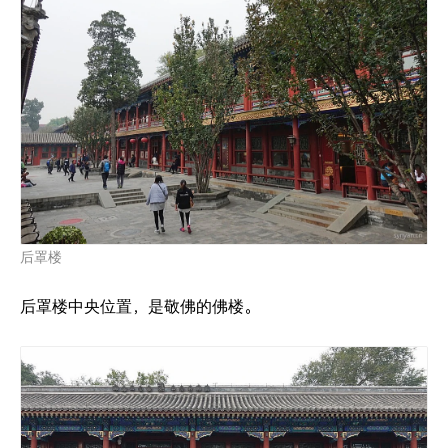
后罩楼
后罩楼中央位置，是敬佛的佛楼。