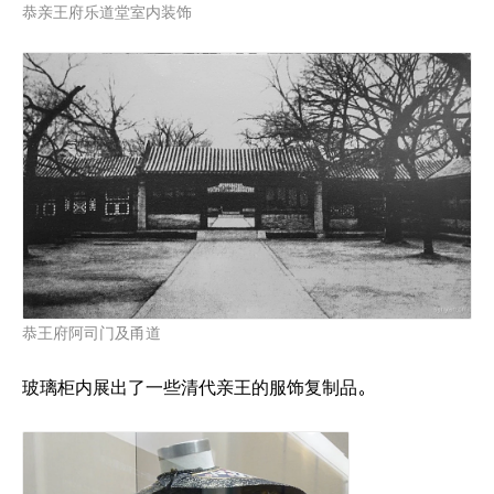
恭亲王府乐道堂室内装饰
恭王府阿司门及甬道
玻璃柜内展出了一些清代亲王的服饰复制品。