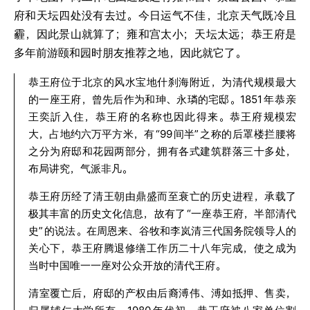
府和天坛四处没有去过。今日运气不佳，北京天气既冷且
霾，因此景山就算了；雍和宫太小；天坛太远；恭王府是
多年前游颐和园时朋友推荐之地，因此就它了。
恭王府位于北京的风水宝地什刹海附近，为清代规模最大
的一座王府，曾先后作为和珅、永璘的宅邸。1851
年恭亲
王奕訢入住，恭王府的名称也因此得来。恭王府规模宏
大，占地约六万平方米，有
“99
间半”
之称的后罩楼拦腰将
之分为府邸和花园两部分，拥有各式建筑群落三十多处，
布局讲究，气派非凡。
恭王府历经了清王朝由鼎盛而至衰亡的历史进程，承载了
极其丰富的历史文化信息，故有了
“一座恭王府，半部清代
史”
的说法。在周恩来、谷牧和李岚清三代国务院领导人的
关心下，恭王府腾退修缮工作历二十八年完成，使之成为
当时中国唯一一座对公众开放的清代王府。
清室覆亡后，府邸的产权由后裔溥伟、溥如抵押、售卖，