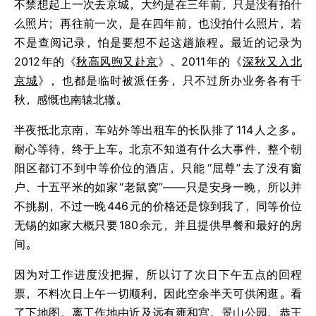
不禁想起上一次去京城，大约是在三年前，只是没有拍什
么照片；再往前一次，是在四年前，也没拍什么照片，若
不是查阅记录，怕是要想不起这趟旅程。最近的记录为
2012
年的《
秋高风煦又赴京
》、2011
年的《
深秋又入北
京城
》，也都是临时被派任务，只不过所办业务各有千
秋，感慨也南辕北辙。
半夜抵北京南，车站外等出租车的长队排了
114
人之多。
耐心等待，终于上车。北京不知道有什么大事件，整个朝
阳区都订不到中等价位的酒店，只能
“屈尊”
去了没有窗
户、十五平米的如家
“老鼠窝”——只是安身一晚，所以并
不挑剔，不过一晚
446
元的价格还是惊到我了，同等价位
无锡的如家大概只要
180
余元，并且提供早餐和最好的房
间。
因为对工作进度没把握，所以订了次日下午五点的回程
票，不料次日上午一切顺利，因此空余半天可供闲逛。看
了下地图，离工作地由近及远有雍和宫、景山公园、恭王