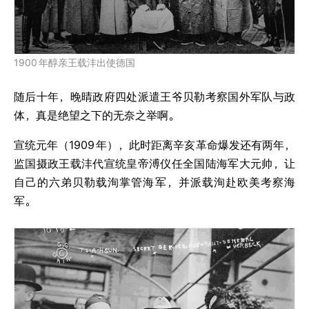
1900
年醇亲王载沣出使德国
随后十年，晚晴政府四处派遣王爷贝勒考察国外军队与政
体，真是绝望之下的无奈之举啊。
宣统元年（1909
年），此时距离辛亥革命爆发还有两年，
监国摄政王载沣代宣统皇帝溥仪任全国陆海军大元帅，让
自己的六弟贝勒载洵掌管海军，并派载洵赴欧美考察海
军。