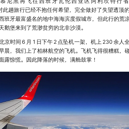
到慕尼黑再飞往西班牙瓦伦西亚区阿利坎特行省
），我对此趟旅行已经不抱任何希望，完全做好了失望透
西班牙最富盛名的地中海海滨度假城市，但此行的荒
天鹅堡来到了荒渺贫穷的北非沙漠。
北京时间
6
月
1
日下午
2
点坠机一架，机上
230
余人
早晨，我们上了柏林航空的飞机。飞机飞得很糟糕，
面露惊慌。因此降落的时候，满舱鼓掌！