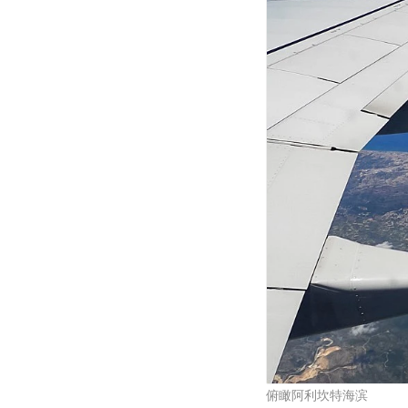
俯瞰阿利坎特海滨