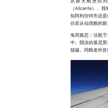
从新天鹅堡回
（Alicante
知阿利坎特市还是
仿若从仙境般的新
兔死狐悲：法航于
中，阴凉的慕尼黑
颠簸，同舱老外皆