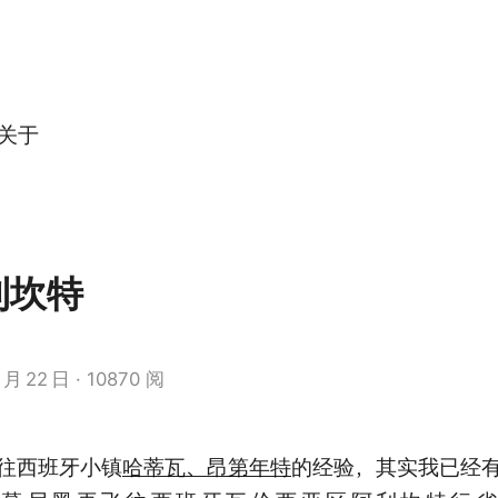
关于
利坎特
月
22
日
10870 阅
往西班牙小镇
哈蒂瓦、昂第年特
的经验，其实我已经