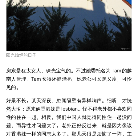
阳光灿烂的日子
房东是犹太女人，珠光宝气的。不过她委托名为
Tam
的越
南人管理。Tam
长得还挺漂亮，她老公可又黑又瘦，可怜
见的。
好景不长。某天深夜，忽闻隔壁有异样响声。细听，才恍
然大悟：原来俩香港妹是
lesbian。怪不得老外都不喜欢同
性的住在一起。相反，我们中国人就觉得同性住一起没问
题，而异性才问题大了。老外正好反过来，就是因为像该
对香港妹一样的同志太多了。那几天很是烦恼了一阵，主