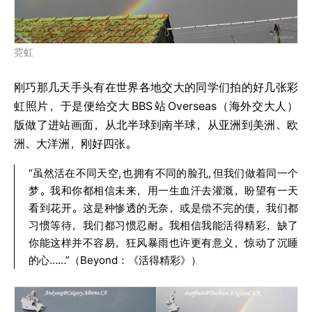
霓虹
刚巧那几天手头有在世界各地交大的同学们拍的好几张彩
虹照片，于是便给交大
BBS
站
Overseas（海外交大人）
版做了进站画面，从北半球到南半球，从亚洲到美洲、欧
洲、大洋洲，刚好四张。
“虽然活在不同天空,
也拥有不同的脸孔,
但我们做着同一个
梦。我和你都相信未来，用一生血汗去灌溉，盼望有一天
看到花开。这是种惨透的无奈，或是偿不完的债，我们都
习惯等待，我们都习惯忍耐。我相信我能活得精彩，缺了
你能这样并不容易，狂风暴雨也许更有意义，惊动了沉睡
的心……”（Beyond：《活得精彩》）