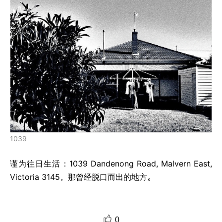
1039
谨为往日生活：1039 Dandenong Road, Malvern East,
Victoria 3145，那曾经脱口而出的地方。
0