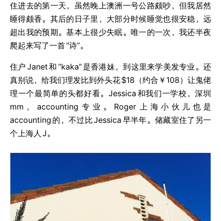
住进去的第一天，虽然晚上澳洲一号公路颇吵，但我居然
睡得颇香。其后的日子里，大部分时候睡觉也很安稳，远
超出我的预期。基本上很少失眠。唯一的一次，我还半夜
爬起来写了一首
“诗”。
住户
Janet
和
“kaka”
是香港妹，到这里来学美发专业。还
真别说，给我们理发比到外头花
$18（约合￥108）让鬼佬
理一个最简单的头都好看。Jessica
和我们一学校，深圳
mm，accounting
专业。Roger
上海小伙儿也是
accounting
的，不过比
Jessica
早半年。储藏室住了另一
个上海人
J。