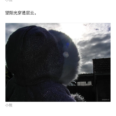
望阳光穿透层云。
小熊