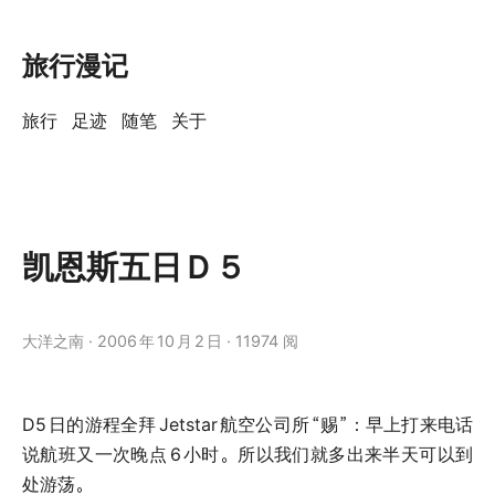
旅行漫记
旅行
足迹
随笔
关于
凯恩斯五日Ｄ５
大洋之南
2006
年
10
月
2
日
11974 阅
D5
日的游程全拜
Jetstar
航空公司所
“赐”：早上打来电话
说航班又一次晚点
6
小时。所以我们就多出来半天可以到
处游荡。