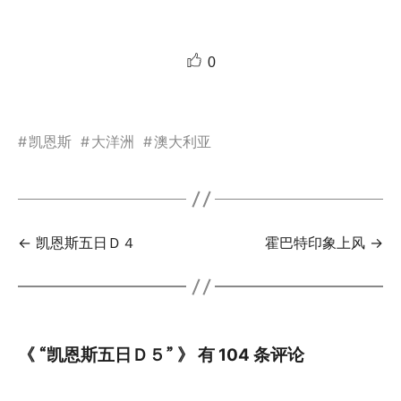
0
#
凯恩斯
#
大洋洲
#
澳大利亚
← 凯恩斯五日Ｄ４
霍巴特印象上风 →
《 “凯恩斯五日Ｄ５” 》 有 104 条评论