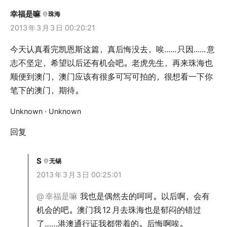
幸福是嘛
珠海
2013
年
3
月
3
日 00:20:21
今天认真看完凯恩斯这篇，真后悔没去，唉......
只因......
意
志不坚定，希望以后还有机会吧。老虎先生，再来珠海也
顺便到澳门，澳门应该有很多可写可拍的，很想看一下你
笔下的澳门，期待。
Unknown · Unknown
回复
S
无锡
2013
年
3
月
3
日 00:25:01
@
幸福是嘛
我也是偶然去的呵呵。以后啊，会有
机会的吧。澳门我
12
月去珠海也是郁闷的错过
了……港澳通行证我都带着的。后悔啊唉。