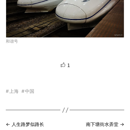
和谐号
1
#
上海
#
中国
← 人生路梦似路长
南下塘街水弄堂 →