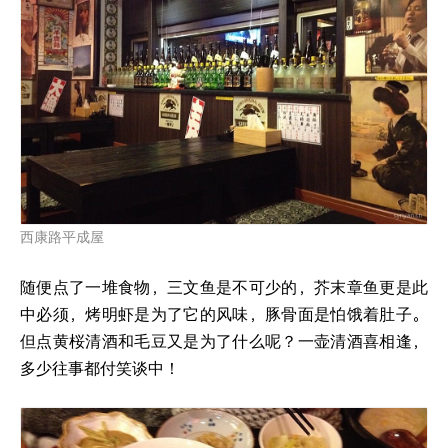
西康路平成屋
随便点了一堆食物，三文鱼是不可少的，芥末章鱼更是此
中必须，烤明虾是为了它的风味，豚骨面是怕饿着肚子。
但点黄桜清酒和毛豆又是为了什么呢？一壶清酒喜相逢，
多少往事都付笑谈中！