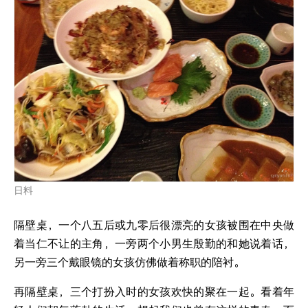
日料
隔壁桌，一个八五后或九零后很漂亮的女孩被围在中央做
着当仁不让的主角，一旁两个小男生殷勤的和她说着话，
另一旁三个戴眼镜的女孩仿佛做着称职的陪衬。
再隔壁桌，三个打扮入时的女孩欢快的聚在一起。看着年