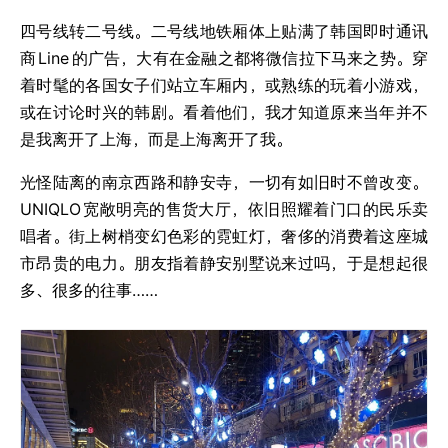
四号线转二号线。二号线地铁厢体上贴满了韩国即时通讯
商
Line
的广告，大有在金融之都将微信拉下马来之势。穿
着时髦的各国女子们站立车厢内，或熟练的玩着小游戏，
或在讨论时兴的韩剧。看着他们，我才知道原来当年并不
是我离开了上海，而是上海离开了我。
光怪陆离的南京西路和静安寺，一切有如旧时不曾改变。
UNIQLO
宽敞明亮的售货大厅，依旧照耀着门口的民乐卖
唱者。街上树梢变幻色彩的霓虹灯，奢侈的消费着这座城
市昂贵的电力。朋友指着静安别墅说来过吗，于是想起很
多、很多的往事……