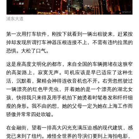
浦东大道
第一次用打车软件，刚按下就看到一辆出租驶来，赶紧按
掉却发现所谓打车神器压根连接不上，不需有违约拉黑的
恐惧。大松了口气。
这是座高度文明化的都市，来自全国的车辆拥堵在这狭窄
的高架路上，寂寞无声。司机应该是早已适应了这种生
活，沉默着，聚精会神得连收音机也不开。右旁忽然驶过
一辆漂亮的红色甲壳虫，开着她的是一个漂亮的湖北女
孩，快得我只来得及用手机拍下她烫着时髦卷发和纤纤细
瘦的身形。我不由的想，她的父母一定为她在上海工作而
骄傲并常常四处吹嘘。
在金融街，望着一排高大闪光充满压迫感的现代建筑，感
觉已来到了纽约。难怪全世界的导演们要到上海拍电影，