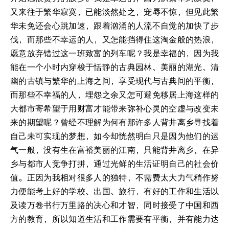
又来往于繁华寂寞，已能淡然处之，宠辱不惊，但见此繁
华未免还会心跳加速，跟着汹涌的人流不自觉的加快了步
伐，而那些不幸运的人，又怎能挡得住这淘金般的热浪，
愿意放弃错过这一班致富的列车呢？我是幸福的，因为我
能在一个小时内穿梭于恬静的古典园林、美丽的湖光、清
幽的古镇与繁华的上海之间，享受现代与古典间的平衡，
而那些不幸福的人，埋怨之余又怎可避免移居上海这样的
大都市寄希望于用财富才能带来弥补心灵的空虚与改变未
来的期望呢？曾经不理解为何有那许多人背井离乡寻找着
自己未可实现的梦想，如今却恍然明白只是因为他们的运
气一般，没有生在富裕美丽的江南，只能背井离乡，在异
乡与都市人竞争打拼，通过光鲜的生活证明自己的社会价
值。正因为我相对很多人的独特，不需费太大力气稍作努
力便能考上好的学校、出国、旅行，有好的工作和生活以
及读万卷书行万里路的决心和才智，同时接受了中国和西
方的教育，所以知道生活和工作需要有平衡，并有能力达